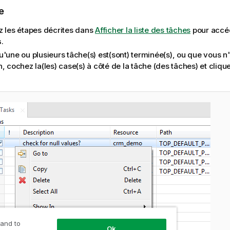
e
z les étapes décrites dans
Afficher la liste des tâches
pour accéde
s
.
u'une ou plusieurs tâche(s) est(sont) terminée(s), ou que vous n
, cochez la(les) case(s) à côté de la tâche (des tâches) et cliqu
 and to
Ok