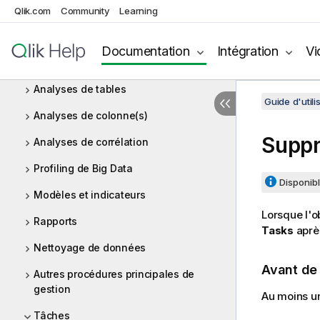
Profiling du contenu d'une base de
Qlik.com
Community
Learning
données
Naviguer à travers les analyses et les
Documentation
Intégration
Vi
rapports
Analyses de tables
Guide d'utili
Analyses de colonne(s)
Suppr
Analyses de corrélation
Profiling de Big Data
Disponibl
Modèles et indicateurs
Lorsque l'o
Rapports
Tasks
aprè
Nettoyage de données
Avant d
Autres procédures principales de
gestion
Au moins un
Tâches