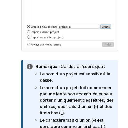
N
Remarque :
Gardez à l'esprit que :
o
Le nom d'un projet est sensible à la
t
casse.
e
Le nom d'un projet doit commencer
I
par une lettre non accentuée et peut
n
contenir uniquement des lettres, des
f
chiffres, des traits d'union (-) et des
o
tirets bas (_).
r
Le caractère trait d'union (-) est
m
considéré comme un tiret bas (_).