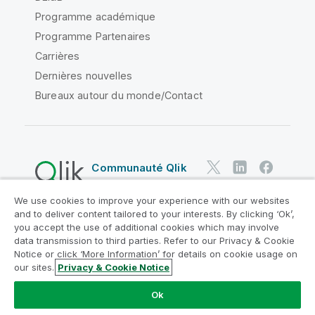
Programme académique
Programme Partenaires
Carrières
Dernières nouvelles
Bureaux autour du monde/Contact
Communauté Qlik
We use cookies to improve your experience with our websites
Contrats juridiques
and to deliver content tailored to your interests. By clicking ‘Ok’,
Conditions d'utilisation des produits
you accept the use of additional cookies which may involve
data transmission to third parties. Refer to our Privacy & Cookie
Legal Policies
Conditions légales
Notice or click ‘More Information’ for details on cookie usage on
Conditions d'utilisation
Marques
our sites.
Privacy & Cookie Notice
Do Not Share My Info
Ok
Copyright © 1993-2026 QlikTech International AB. Tous
droits réservés.