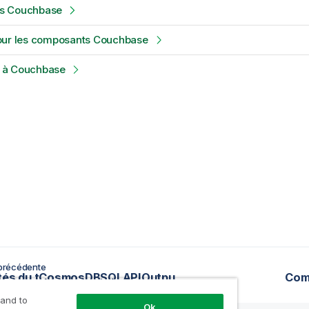
s Couchbase
our les composants Couchbase
if à Couchbase
précédente
Propriétés du tCosmosDBSQLAPIOutput Standard
Com
 and to
Ok