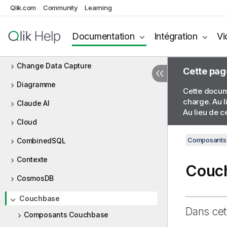
Qlik.com
Community
Learning
Buffer
Règles métier
Documentation
Intégration
Vi
Cassandra
Change Data Capture
Cette pag
Diagramme
Cette docume
charge. Au l
Claude AI
Au lieu de c
Cloud
Composants 
CombinedSQL
Contexte
Couc
CosmosDB
Couchbase
Dans cet
Composants Couchbase