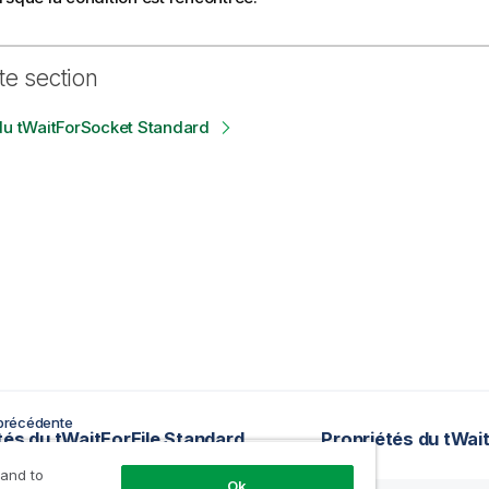
te section
du tWaitForSocket Standard
précédente
tés du tWaitForFile Standard
Propriétés du tWai
 and to
Ok