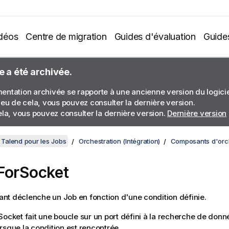
déos
Centre de migration
Guides d'évaluation
Guide
e a été archivée.
ntation archivée se rapporte à une ancienne version du logiciel
ieu de cela, vous pouvez consulter la dernière version.
ela, vous pouvez consulter la dernière version.
Dernière version
Talend pour les Jobs
Orchestration (Intégration)
Composants d'orche
ForSocket
t déclenche un Job en fonction d'une condition définie.
Socket
fait une boucle sur un port défini à la recherche de don
rsque la condition est rencontrée.