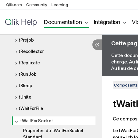
Qlik.com
Community
Learning
tParallelize
tPartitioner
Documentation
Intégration
Vi
tPostjob
tPrejob
Cette pag
tRecollector
Cette docume
charge. Au l
tReplicate
Au lieu de c
tRunJob
Composants 
tSleep
tUnite
tWait
tWaitForFile
Ce composan
tWaitForSocket
Le
tWaitFor
Propriétés du tWaitForSocket
Standard
sous-Job lo