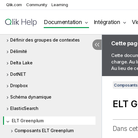
Qlik.com
Community
Learning
Base de données générique
DB2
Documentation
Intégration
Vi
DBFS
Définir des groupes de contextes
Cette pag
Délimité
Cette docume
charge. Au l
Delta Lake
Au lieu de c
DotNET
Composants 
Dropbox
Schéma dynamique
ELT G
ElasticSearch
ELT Greenplum
Dans cet
Composants ELT Greenplum