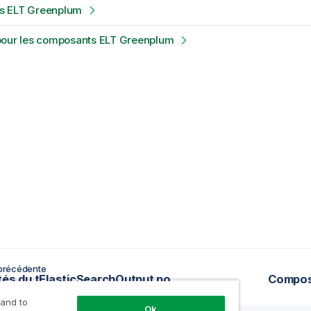
s ELT Greenplum
pour les composants ELT Greenplum
précédente
Propriétés du tElasticSearchOutput pour Apache Spark Streaming
Compos
 and to
Ok