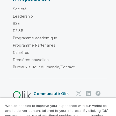
Société
Leadership
RSE
DEI&B
Programme académique
Programme Partenaires
Carrières
Dernières nouvelles
Bureaux autour du monde/Contact
Communauté Qlik
We use cookies to improve your experience with our websites
Contrats juridiques
and to deliver content tailored to your interests. By clicking ‘Ok’,
Conditions d'utilisation des produits
you accept the use of additional cookies which may involve