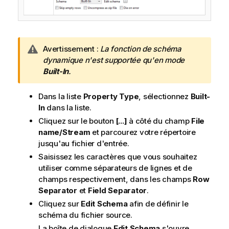
N
Avertissement :
La fonction de schéma
o
dynamique n'est supportée qu'en mode
t
Built-In
.
e
I
Dans la liste
Property Type
, sélectionnez
Built-
n
In
dans la liste.
f
Cliquez sur le bouton
[...]
à côté du champ
File
o
name/Stream
et parcourez votre répertoire
r
jusqu'au fichier d'entrée.
m
Saisissez les caractères que vous souhaitez
a
utiliser comme séparateurs de lignes et de
t
champs respectivement, dans les champs
Row
i
Separator
et
Field Separator
.
o
Cliquez sur
Edit Schema
afin de définir le
n
schéma du fichier source.
s
La boîte de dialogue
Edit Schema
s'ouvre.