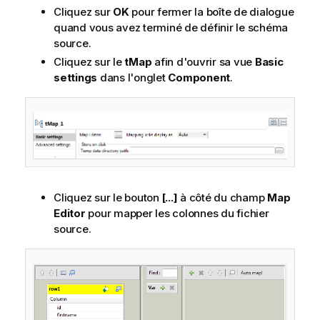
I
m
Cliquez sur
OK
pour fermer la boîte de dialogue
n
a
quand vous avez terminé de définir le schéma
f
t
source.
o
i
Cliquez sur le
tMap
afin d'ouvrir sa vue
Basic
r
o
settings
dans l'onglet
Component
.
m
n
a
s
t
i
o
n
s
Cliquez sur le bouton
[...]
à côté du champ
Map
Editor
pour mapper les colonnes du fichier
source.