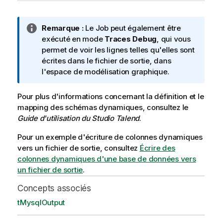
N
Remarque :
Le Job peut également être
o
exécuté en mode
Traces Debug
, qui vous
t
permet de voir les lignes telles qu'elles sont
e
écrites dans le fichier de sortie, dans
I
l'espace de modélisation graphique.
n
f
Pour plus d'informations concernant la définition et le
o
mapping des schémas dynamiques, consultez le
r
Guide d'utilisation du
Studio Talend
.
m
Pour un exemple d'écriture de colonnes dynamiques
a
vers un fichier de sortie, consultez
t
Écrire des
colonnes dynamiques d'une base de données vers
i
un fichier de sortie
o
.
n
Concepts associés
s
tMysqlOutput