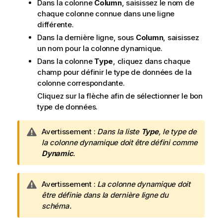
Dans la colonne
Column
, saisissez le nom de
chaque colonne connue dans une ligne
différente.
Dans la dernière ligne, sous
Column
, saisissez
un nom pour la colonne dynamique.
Dans la colonne
Type
, cliquez dans chaque
champ pour définir le type de données de la
colonne correspondante.
Cliquez sur la flèche afin de sélectionner le bon
type de données.
N
Avertissement :
Dans la liste
Type
, le type de
o
la colonne dynamique doit être défini comme
t
Dynamic
.
e
I
N
Avertissement :
La colonne dynamique doit
n
o
être définie dans la dernière ligne du
f
t
schéma.
o
e
r