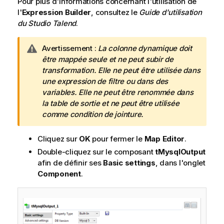
Pour plus d'informations concernant l'utilisation de
l'
Expression Builder
, consultez le
Guide d'utilisation
du
Studio Talend
.
N
Avertissement :
La colonne dynamique doit
o
être mappée seule et ne peut subir de
t
transformation. Elle ne peut être utilisée dans
e
une expression de filtre ou dans des
I
variables. Elle ne peut être renommée dans
n
la table de sortie et ne peut être utilisée
f
comme condition de jointure.
o
r
Cliquez sur
OK
pour fermer le
Map Editor
.
m
Double-cliquez sur le composant
tMysqlOutput
a
afin de définir ses
Basic settings
, dans l'onglet
t
Component
.
i
o
n
s