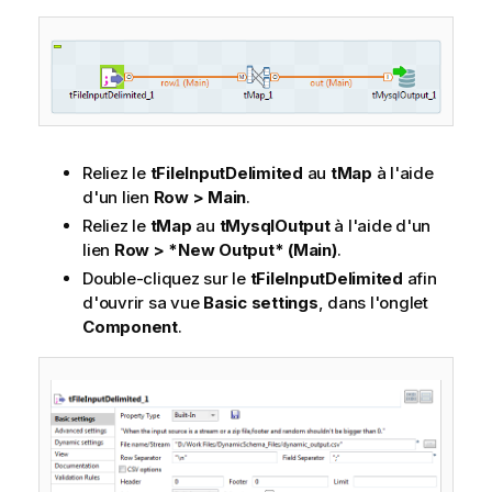
Reliez le
tFileInputDelimited
au
tMap
à l'aide
d'un lien
Row > Main
.
Reliez le
tMap
au
tMysqlOutput
à l'aide d'un
lien
Row > *New Output* (Main)
.
Double-cliquez sur le
tFileInputDelimited
afin
d'ouvrir sa vue
Basic settings
, dans l'onglet
Component
.