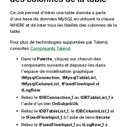
Ce Job permet d'itérer une table donnée à partir
d'une base de données MySQL en utilisant la clause
WHERE et de lister tous les libellés des colonnes de la
table.
Pour plus de technologies supportées par
Talend
,
consultez
Composants Talend
.
Dans la
Palette
, cliquez sur chacun des
composants suivants et déposez-les dans
l'espace de modélisation graphique :
tMysqlConnection
,
tMysqlTableList
,
tMysqlColumnList
,
tFixedFlowInput
et
tLogRow
.
Reliez le
tDBConnection_1
au
tDBTableList_1
à
l'aide d'un lien
OnSubjobOk
.
Reliez le
tDBTableList_1
, le
tDBColumnList_1
et
le
tFixedFlowInput_1
à l'aide de liens
Iterate
.
Reliez le
tFixedFlowInput_1
au
tLogRow_1
à