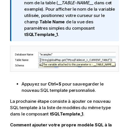
I
nom de la table (
__TABLE-NAME__
dans cet
n
exemple). Pour afficher le nom de la variable
f
utilisée, positionnez votre curseur sur le
o
champ
Table Name
de la vue des
r
paramètres simples du composant
m
tSQLTemplate_1
.
a
t
i
o
n
s
Appuyez sur
Ctrl+S
pour sauvegarder le
nouveau SQL template personnalisé.
La prochaine étape consiste à ajouter ce nouveau
SQL template à la liste de modèles du même type
dans le composant
tSQLTemplate_1
.
Comment ajouter votre propre modèle SQL à la