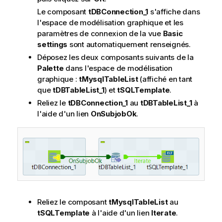
Le composant
tDBConnection_1
s'affiche dans
l'espace de modélisation graphique et les
paramètres de connexion de la vue
Basic
settings
sont automatiquement renseignés.
Déposez les deux composants suivants de la
Palette
dans l'espace de modélisation
graphique :
tMysqlTableList
(affiché en tant
que
tDBTableList_1
) et
tSQLTemplate
.
Reliez le
tDBConnection_1
au
tDBTableList_1
à
l'aide d'un lien
OnSubjobOk
.
Reliez le composant
tMysqlTableList
au
tSQLTemplate
à l'aide d'un lien
Iterate
.