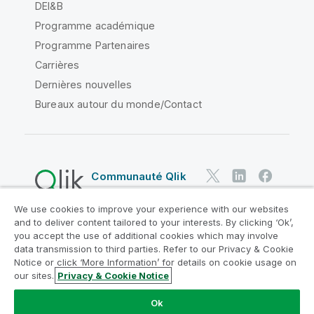
DEI&B
Programme académique
Programme Partenaires
Carrières
Dernières nouvelles
Bureaux autour du monde/Contact
Communauté Qlik
We use cookies to improve your experience with our websites
Contrats juridiques
and to deliver content tailored to your interests. By clicking ‘Ok’,
Conditions d'utilisation des produits
you accept the use of additional cookies which may involve
data transmission to third parties. Refer to our Privacy & Cookie
Legal Policies
Conditions légales
Notice or click ‘More Information’ for details on cookie usage on
Conditions d'utilisation
Marques
our sites.
Privacy & Cookie Notice
Do Not Share My Info
Ok
Copyright © 1993-2026 QlikTech International AB. Tous