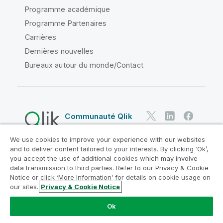
Programme académique
Programme Partenaires
Carrières
Dernières nouvelles
Bureaux autour du monde/Contact
Communauté Qlik
We use cookies to improve your experience with our websites
Contrats juridiques
and to deliver content tailored to your interests. By clicking ‘Ok’,
Conditions d'utilisation des produits
you accept the use of additional cookies which may involve
data transmission to third parties. Refer to our Privacy & Cookie
Legal Policies
Conditions légales
Notice or click ‘More Information’ for details on cookie usage on
Conditions d'utilisation
Marques
our sites.
Privacy & Cookie Notice
Do Not Share My Info
Ok
Copyright © 1993-2026 QlikTech International AB. Tous
droits réservés.