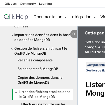
Composants MongoDB
Qlik.com
Community
Learning
Scénarios pour les composants
MongoDB
Documentation
Intégration
Vi
Créer une collection et y écrire des
données
Cette pag
Importer des données dans la base
de données MongoDB
Cette docume
charge. Au l
Gestion de fichiers en utilisant le
Au lieu de c
GridFS de MongoDB
Relier les composants
Composants 
Se connecter à MongoDB
Gestion de fi
Copier des données dans le
GridFS de MongoDB
Liste
Mong
Lister des fichiers stockés dans
le GridFS de MongoDB
Effectuer une boucle sur les