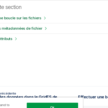
te section
e boucle sur les fichiers
s métadonnées de fichier
attributs
précédente
Copier des données dans le GridFS de MongoDB
Effectuer une bo
 and to
Ok