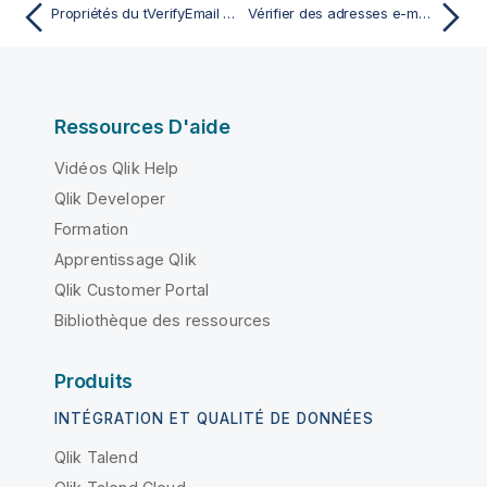
Propriétés du tVerifyEmail pour Apache Spark Streaming
Vérifier des adresses e-mail par rapport au contenu d'une colonne et à des noms de domaine
Ressources D'aide
Vidéos Qlik Help
Qlik Developer
Formation
Apprentissage Qlik
Qlik Customer Portal
Bibliothèque des ressources
Produits
INTÉGRATION ET QUALITÉ DE DONNÉES
Qlik Talend