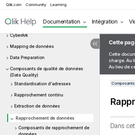
Contexte
Qlik.com
Community
Learning
CosmosDB
Documentation
Intégration
Vi
Couchbase
CyberArk
Cette pag
Mapping de données
Cette docume
Data Preparation
charge. Au l
Au lieu de c
Composants de qualité de données
(Data Quality)
Composants 
Standardisation d'adresses
Rapprochement continu
Rappr
Extraction de données
Rapprochement de données
Dans cet
Composants de rapprochement de
données