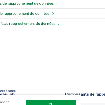
 de rapprochement de données
de rapprochement de données
tifs au rapprochement de données
précédente
r le Job
 and to
Ok