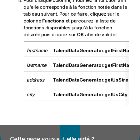
Pour chaque colonne, modifiez la fonction afin
qu'elle corresponde à la fonction notée dans le
tableau suivant. Pour ce faire, cliquez sur le
colonne
Functions
et parcourez la liste de
fonctions disponibles jusqu'à la fonction
désirée puis cliquez sur
OK
afin de valider.
firstname
TalendDataGenerator.getFirstName
lastname
TalendDataGenerator.getFirstName
address
TalendDataGenerator.getUsStreet
city
TalendDataGenerator.getUsCity
Cette page vous a-t-elle aidé ?