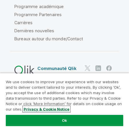
Programme académique
Programme Partenaires
Carrières
Dernières nouvelles
Bureaux autour du monde/Contact
Communauté Qlik
We use cookies to improve your experience with our websites
Contrats juridiques
and to deliver content tailored to your interests. By clicking ‘Ok’,
Conditions d'utilisation des produits
you accept the use of additional cookies which may involve
data transmission to third parties. Refer to our Privacy & Cookie
Legal Policies
Conditions légales
Notice or click ‘More Information’ for details on cookie usage on
Conditions d'utilisation
Marques
our sites.
Privacy & Cookie Notice
Do Not Share My Info
Ok
Copyright © 1993-2026 QlikTech International AB. Tous
droits réservés.