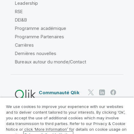
Leadership
RSE
DEI&B
Programme académique
Programme Partenaires
Carrières
Dernières nouvelles
Bureaux autour du monde/Contact
Communauté Qlik
We use cookies to improve your experience with our websites
Contrats juridiques
and to deliver content tailored to your interests. By clicking ‘Ok’,
Conditions d'utilisation des produits
you accept the use of additional cookies which may involve
data transmission to third parties. Refer to our Privacy & Cookie
Legal Policies
Conditions légales
Notice or click ‘More Information’ for details on cookie usage on
Conditions d'utilisation
Marques