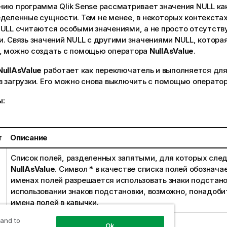
нию программа
Qlik Sense
рассматривает значения
NULL
ка
деленные сущности. Тем не менее, в некоторых контекста
ULL
считаются особыми значениями, а не просто отсутст
и. Связь значений
NULL
с другими значениями
NULL
, котора
, можно создать с помощью оператора
NullAsValue
.
NullAsValue
работает как переключатель и выполняется д
в загрузки. Его можно снова выключить с помощью операто
ы:
т
Описание
Список полей, разделенных запятыми, для которых сле
NullAsValue
. Символ
*
в качестве списка полей обозначае
именах полей разрешается использовать знаки подстан
использовании знаков подстановки, возможно, понадоби
имена полей в кавычки.
 and to
Ok