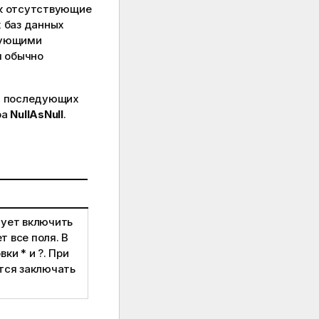
к отсутствующие
х баз данных
вующими
я обычно
ля последующих
ра
NullAsNull
.
дует включить
т все поля. В
овки
*
и
?
. При
тся заключать