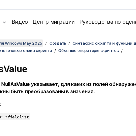
е
Видео
Центр миграции
Руководства по оцен
для Windows May 2025
Создать
Синтаксис скрипта и функции 
и ключевые слова скрипта
Обычные операторы скриптов
sValue
р
NullAsValue
указывает, для каких из полей обнаруже
ны быть преобразованы в значения.
:
e
*fieldlist