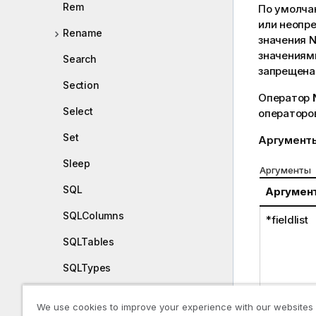
Rem
По умолча
или неопре
Rename
значения
N
значениям
Search
запрещена
Section
Оператор
Select
операторо
Set
Аргумент
Sleep
Аргументы
SQL
Аргумен
SQLColumns
*fieldlist
SQLTables
SQLTypes
Star
We use cookies to improve your experience with our websites