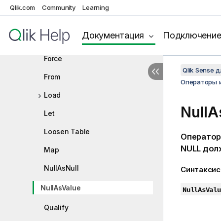
Execute
Qlik.com
Community
Learning
Field/Fields
Документация
Подключени
FlushLog
Force
Qlik Sense 
From
Операторы 
Load
NullA
Let
Loosen Table
Операто
NULL
долж
Map
NullAsNull
Синтаксис
NullAsValue
NullAsValu
Qualify