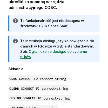
określić za pomocą narzędzia
administracyjnego
ODBC
.
I
Ta funkcjonalność jest niedostępna w
n
środowisku
Qlik Sense SaaS
.
f
o
I
Ta instrukcja obsługuje tylko powiązania do
r
n
danych w folderze w trybie standardowym.
m
f
Zob.
Ograniczenie dostępu do systemu
a
o
plików
c
r
j
m
a
Składnia:
a
c
ODBC CONNECT TO
connect-string
j
OLEDB CONNECT TO
a
connect-string
CUSTOM CONNECT TO
connect-string