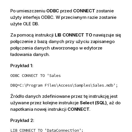
Po umieszczeniu
ODBC
przed
CONNECT
zostanie
użyty interfejs
ODBC
. W przeciwnym razie zostanie
użyte
OLE DB
.
Za pomocą instrukcji
LIB CONNECT TO
nawiązuje się
połączenie z bazą danych przy użyciu zapisanego
połączenia danych utworzonego w edytorze
ładowania danych.
Przykład 1:
ODBC CONNECT TO 'Sales
DBQ=C:\Program Files\Access\Samples\Sales.mdb';
Źródło danych zdefiniowane przez tę instrukcję jest
używane przez kolejne instrukcje
Select (SQL)
, aż do
napotkania nowej instrukcji
CONNECT
.
Przykład 2:
LIB CONNECT TO 'DataConnection';