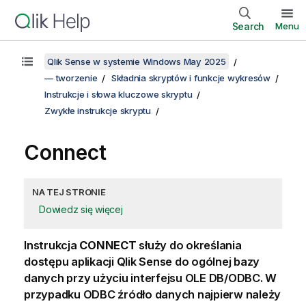
Search
Menu
Qlik Sense w systemie Windows May 2025
— tworzenie
Składnia skryptów i funkcje wykresów
Instrukcje i słowa kluczowe skryptu
Zwykłe instrukcje skryptu
Connect
NA TEJ STRONIE
Dowiedz się więcej
Instrukcja
CONNECT
służy do określania
dostępu aplikacji
Qlik Sense
do ogólnej bazy
danych przy użyciu interfejsu
OLE DB
/
ODBC
. W
przypadku
ODBC
źródło danych najpierw należy