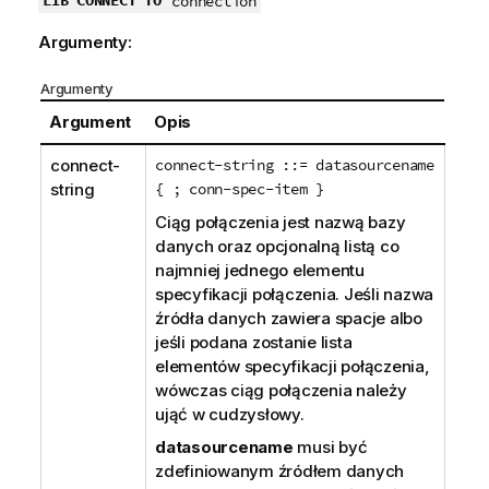
LIB CONNECT TO
connection
Argumenty:
Argumenty
Argument
Opis
connect-
connect-string ::= datasourcename
string
{ ; conn-spec-item }
Ciąg połączenia jest nazwą bazy
danych oraz opcjonalną listą co
najmniej jednego elementu
specyfikacji połączenia. Jeśli nazwa
źródła danych zawiera spacje albo
jeśli podana zostanie lista
elementów specyfikacji połączenia,
wówczas ciąg połączenia należy
ująć w cudzysłowy.
datasourcename
musi być
zdefiniowanym źródłem danych