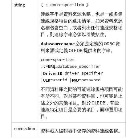
string
{ ; conn-spec-item }
連線字串是資料來源名稱，也是一或多個
連線規格項目的選用清單。如果資料來源
名稱包含空白，或者列出任何連線規格項
目，則連線字串必須以引號括住。
datasourcename
必須是定義的
ODBC
資
料來源或定義
OLE DB
提供者的字串。
conn-spec-item
::=
database_specifier
DBQ=
|
driver_specifier
DriverID=
|
userid |
password
UID=
PWD=
不同資料庫之間的可能連線規格項目可能
有所不同。對於某些資料庫，也可能是上
述之外的其他項目。對於
OLE DB
，有些
連線特定項目是必要的項目，而非選用項
目。
connection
資料載入編輯器中儲存的資料連線名稱。