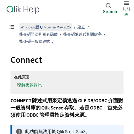
功能
Search
表
Windows 版 Qlik Sense May 2025
建立
指令碼語法和圖表函數
指令碼陳述式和關鍵字
指令碼一般陳述式
Connect
在此頁面
瞭解更多資訊
CONNECT
陳述式用來定義透過
OLE DB
/
ODBC
介面對
一般資料庫的
Qlik Sense
存取。若是
ODBC
，首先必
須使用
ODBC
管理員指定資料來源。
資
此功能無法用於
Qlik Sense SaaS
。