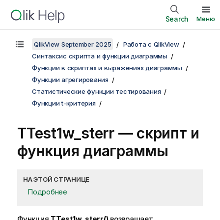
Search
Меню
QlikView September 2025
Работа с QlikView
Синтаксис скрипта и функции диаграммы
Функции в скриптах и выражениях диаграммы
Функции агрегирования
Статистические функции тестирования
Функции t-критерия
TTest1w_sterr
— скрипт и
функция диаграммы
НА ЭТОЙ СТРАНИЦЕ
Подробнее
Функция
TTest1w_sterr()
возвращает