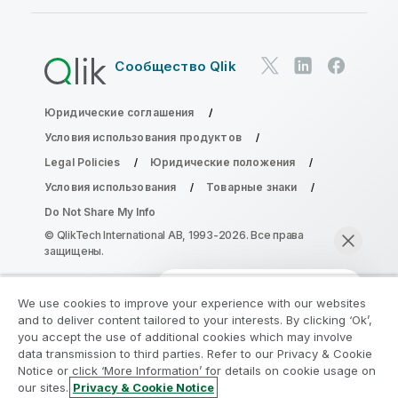
Сообщество Qlik
Юридические соглашения
Условия использования продуктов
Legal Policies
Юридические положения
Условия использования
Товарные знаки
Do Not Share My Info
© QlikTech International AB, 1993-2026. Все права
защищены.
We use cookies to improve your experience with our websites
Присоединяйтесь к программе
and to deliver content tailored to your interests. By clicking ‘Ok’,
модернизации аналитики
you accept the use of additional cookies which may involve
data transmission to third parties. Refer to our Privacy & Cookie
Notice or click ‘More Information’ for details on cookie usage on
Модернизируйте ваши важные приложения QlikView
our sites.
Privacy & Cookie Notice
без ущерба с помощью программы модернизации
Начать чат