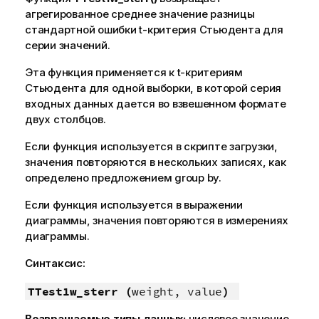
агрегированное среднее значение разницы
стандартной ошибки t-критерия Стьюдента для
серии значений.
Эта функция применяется к t-критериям
Стьюдента для одной выборки, в которой серия
входных данных дается во взвешенном формате
двух столбцов.
Если функция используется в скрипте загрузки,
значения повторяются в нескольких записях, как
определено предложением group by.
Если функция используется в выражении
диаграммы, значения повторяются в измерениях
диаграммы.
Синтаксис:
TTest1w_sterr (
weight, value
)
Возвращаемые типы данных:
числовое значение