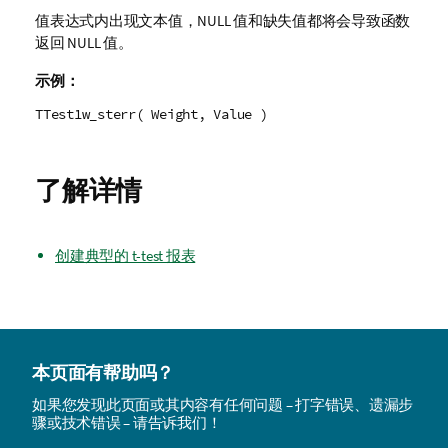
值表达式内出现文本值，
NULL
值和缺失值都将会导致函数
返回
NULL
值。
示例：
TTest1w_sterr( Weight, Value )
了解详情
创建典型的 t-test 报表
本页面有帮助吗？
如果您发现此页面或其内容有任何问题 – 打字错误、遗漏步
骤或技术错误 – 请告诉我们！