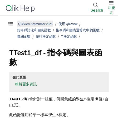
功能
Search
表
QlikView September 2025
使用 QlikView
指令碼語法和圖表函數
指令碼和圖表運算式中的函數
彙總函數
統計檢定函數
T 檢定函數
TTest1_df
- 指令碼與圖表函
數
在此頁面
瞭解更多資訊
TTest1_df()
會針對一組值，傳回彙總的學生 t 檢定 df 值 (自
由度)。
此函數適用於單一樣本學生 t 檢定。