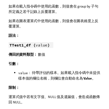
如果在載入指令碼中使用此函數，則值會在 group by 子句
所定義之若干記錄上反覆運算。
如果在圖表運算式中使用此函數，則值會在圖表維度上反
覆運算。
語法：
TTest1_df (
value
)
傳回的資料類型：
數值
引數：
： 待帶評估的樣本。如果載入指令碼中未提供
value
樣本值的欄位名稱，則欄位會自動命名為
Value
。
限制：
運算式值中若有文字值、
NULL
值及遺漏值，會造成函數傳
回
NULL
。