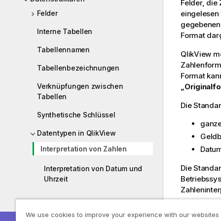
Felder, die
eingelesen
Felder
gegebenen F
Interne Tabellen
Format darg
Tabellennamen
QlikView
me
Zahlenform
Tabellenbezeichnungen
Format kann
„Originalf
Verknüpfungen zwischen
Tabellen
Die Standar
Synthetische Schlüssel
ganze
Datentypen in QlikView
Geldb
Datum
Interpretation von Zahlen
Die Standa
Interpretation von Datum und
Betriebssys
Uhrzeit
Zahleninter
Richtlinien für Daten und Felder
Variablen z
We use cookies to improve your experience with our websites