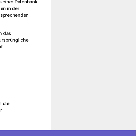
 einer Datenbank
en in der
ntsprechenden
n das
ursprüngliche
uf
h die
r