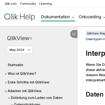
Qlik.com
Community
Learning
Dokumentation
Onboarding
QlikView Ma
QlikView
®
Datentypen i
May 2024
Inter
Wenn Sie D
Startseite
diese abhäng
Was ist QlikView?
diesem Absc
interpretie
Erste Schritte mit QlikView
Arbeiten mit QlikView
Daten
Einleitung zum Laden von Daten
Datenstrukturen