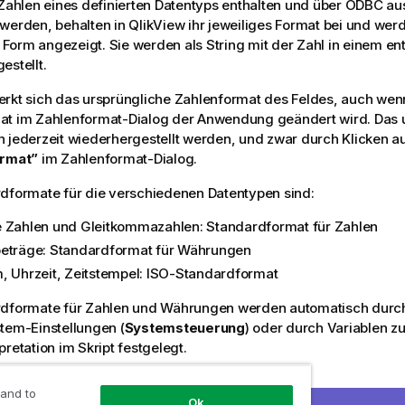
 Zahlen eines definierten Datentyps enthalten und über
ODBC
aus
 werden, behalten in
QlikView
ihr jeweiliges Format bei und werd
orm angezeigt. Sie werden als String mit der Zahl in einem e
estellt.
rkt sich das ursprüngliche Zahlenformat des Feldes, auch wen
at im Zahlenformat-Dialog der Anwendung geändert wird. Das 
 jederzeit wiederhergestellt werden, und zwar durch Klicken a
ormat”
im Zahlenformat-Dialog.
dformate für die verschiedenen Datentypen sind:
 Zahlen und Gleitkommazahlen: Standardformat für Zahlen
eträge: Standardformat für Währungen
, Uhrzeit, Zeitstempel: ISO-Standardformat
rdformate für Zahlen und Währungen werden automatisch durc
tem-Einstellungen (
Systemsteuerung
) oder durch Variablen zu
pretation im Skript festgelegt.
ur Interpretation von Zahlen
 and to
Ok