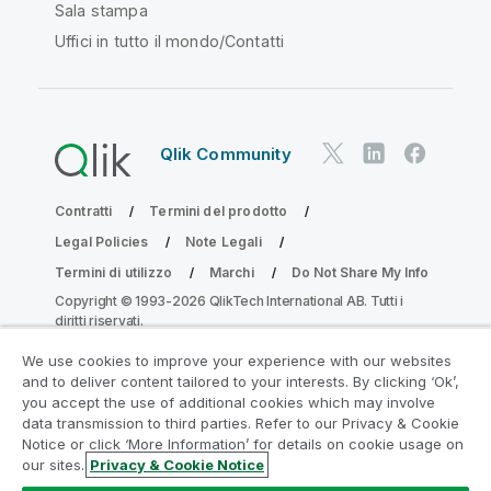
Sala stampa
Uffici in tutto il mondo/Contatti
Qlik Community
Contratti
Termini del prodotto
Legal Policies
Note Legali
Termini di utilizzo
Marchi
Do Not Share My Info
Copyright © 1993-2026 QlikTech International AB. Tutti i
diritti riservati.
We use cookies to improve your experience with our websites
and to deliver content tailored to your interests. By clicking ‘Ok’,
Partecipa al programma Analytics
you accept the use of additional cookies which may involve
data transmission to third parties. Refer to our Privacy & Cookie
Modernization
Notice or click ‘More Information’ for details on cookie usage on
our sites.
Privacy & Cookie Notice
Modernizza senza compromettere le tue preziose app