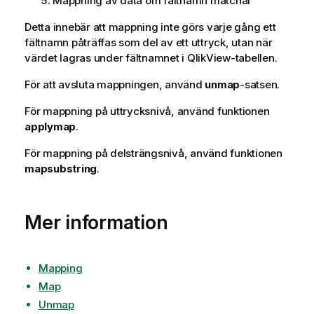
Mappning av data om fältnamn matchar
Detta innebär att mappning inte görs varje gång ett
fältnamn påträffas som del av ett uttryck, utan när
värdet lagras under fältnamnet i
QlikView
-tabellen.
För att avsluta mappningen, använd
unmap
-satsen.
För mappning på uttrycksnivå, använd funktionen
applymap
.
För mappning på delsträngsnivå, använd funktionen
mapsubstring
.
Mer information
Mapping
Map
Unmap