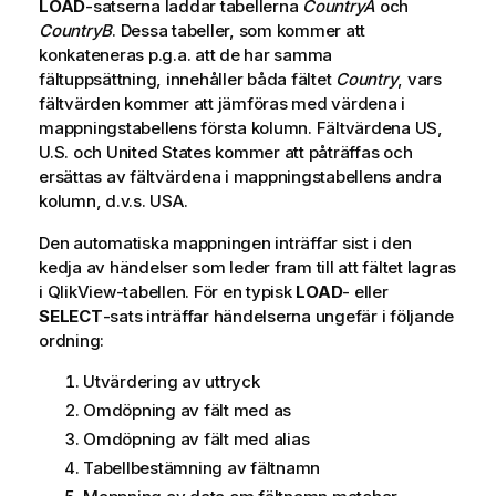
LOAD
-satserna laddar tabellerna
CountryA
och
CountryB
. Dessa tabeller, som kommer att
konkateneras p.g.a. att de har samma
fältuppsättning, innehåller båda fältet
Country
, vars
fältvärden kommer att jämföras med värdena i
mappningstabellens första kolumn. Fältvärdena
US
,
U.S.
och
United States
kommer att påträffas och
ersättas av fältvärdena i mappningstabellens andra
kolumn, d.v.s.
USA
.
Den automatiska mappningen inträffar sist i den
kedja av händelser som leder fram till att fältet lagras
i
QlikView
-tabellen. För en typisk
LOAD
- eller
SELECT
-sats inträffar händelserna ungefär i följande
ordning:
Utvärdering av uttryck
Omdöpning av fält med as
Omdöpning av fält med alias
Tabellbestämning av fältnamn