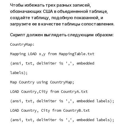
Чтобы избежать трех разных записей,
обозначающих США в объединенной таблице,
создайте таблицу, подобную показанной, и
загрузите ее в качестве таблицы сопоставления.
Скрипт должен выглядеть следующим образом:
CountryMap:
Mapping LOAD x,y from MappingTable.txt
(ansi, txt, delimiter is ',', embedded
labels);
Map Country using CountryMap;
LOAD Country,City from CountryA.txt
(ansi, txt, delimiter is ',', embedded labels);
LOAD Country, City from CountryB.txt
(ansi, txt, delimiter is ',', embedded labels);