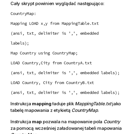
Cały skrypt powinien wyglądać następująco:
CountryMap:
Mapping LOAD x,y from MappingTable.txt
(ansi, txt, delimiter is ',', embedded
labels);
Map Country using CountryMap;
LOAD Country,City from CountryA.txt
(ansi, txt, delimiter is ',', embedded labels);
LOAD Country, City from CountryB.txt
(ansi, txt, delimiter is ',', embedded labels);
Instrukcja
mapping
ładuje plik
MappingTable.txt
jako
tabelę mapowania z etykietą
CountryMap
.
Instrukcja
map
pozwala na mapowanie pola
Country
za pomocą wcześniej załadowanej tabeli mapowania