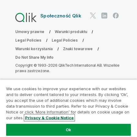
Społeczność Qlik
Umowy prawne
Warunki produktu
Legal Policies
Legal Policies
Warunki korzystania
Znaki towarowe
Do Not Share My Info
Copyright © 1993-2026 QlikTech International AB. Wszelkie
prawa zastrzeżone.
We use cookies to improve your experience with our websites
Dołącz do Programu Modernizacji
and to deliver content tailored to your interests. By clicking ‘Ok’,
Analityki
you accept the use of additional cookies which may involve
data transmission to third parties. Refer to our Privacy & Cookie
Notice or click ‘More Information’ for details on cookie usage on
Przeprowadź modernizację bez szkody dla Twoich
our sites.
Privacy & Cookie Notice
cennych aplikacji QlikView za pomocą programu
Analytics Modernization Program.
Kliknij tutaj
aby
Ok
uzyskać więcej informacji lub skontaktuj się z nami: