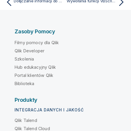
Dołączanie informacji do wartości pól
Wywołania funkcji VBScript ze skryptu
Zasoby Pomocy
Filmy pomocy dla Qlik
Qlik Developer
Szkolenia
Hub edukacyjny Qlik
Portal klientów Qlik
Biblioteka
Produkty
INTEGRACJA DANYCH I JAKOŚĆ
Qlik Talend
Qlik Talend Cloud