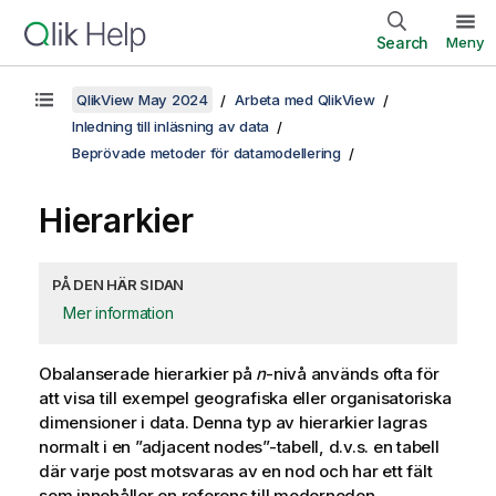
Search
Meny
QlikView May 2024
Arbeta med QlikView
Inledning till inläsning av data
Beprövade metoder för datamodellering
Hierarkier
PÅ DEN HÄR SIDAN
Mer information
Obalanserade hierarkier på
n
-nivå används ofta för
att visa till exempel geografiska eller organisatoriska
dimensioner i data. Denna typ av hierarkier lagras
normalt i en ”adjacent nodes”-tabell, d.v.s. en tabell
där varje post motsvaras av en nod och har ett fält
som innehåller en referens till modernoden.