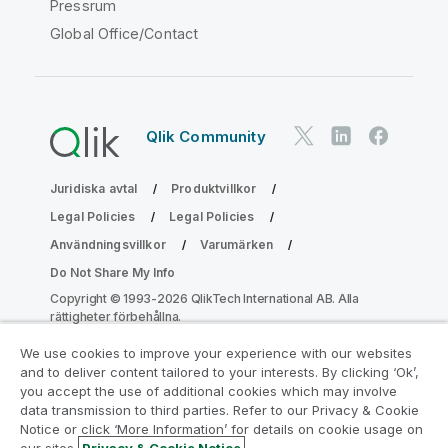
Pressrum
Global Office/Contact
Qlik Community
Juridiska avtal
Produktvillkor
Legal Policies
Legal Policies
Användningsvillkor
Varumärken
Do Not Share My Info
Copyright © 1993-2026 QlikTech International AB. Alla
rättigheter förbehållna.
We use cookies to improve your experience with our websites
and to deliver content tailored to your interests. By clicking ‘Ok’,
Gå med i programmet Analytics
you accept the use of additional cookies which may involve
data transmission to third parties. Refer to our Privacy & Cookie
Modernization
Notice or click ‘More Information’ for details on cookie usage on