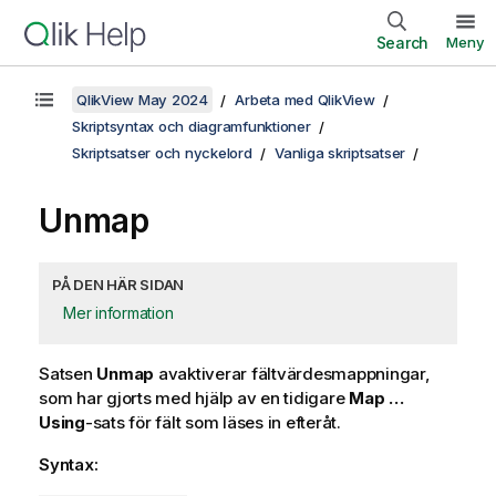
Search
Meny
QlikView May 2024
Arbeta med QlikView
Skriptsyntax och diagramfunktioner
Skriptsatser och nyckelord
Vanliga skriptsatser
Unmap
PÅ DEN HÄR SIDAN
Mer information
Satsen
Unmap
avaktiverar fältvärdesmappningar,
som har gjorts med hjälp av en tidigare
Map …
Using
-sats för fält som läses in efteråt.
Syntax: