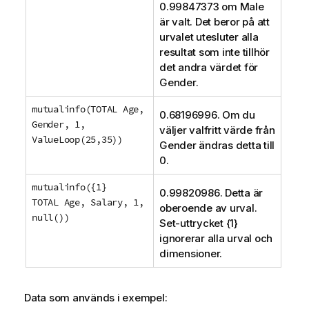
0.99847373 om
Male
är valt. Det beror på att
urvalet utesluter alla
resultat som inte tillhör
det andra värdet för
Gender
.
mutualinfo(TOTAL Age,
0.68196996. Om du
Gender, 1,
väljer valfritt värde från
ValueLoop(25,35))
Gender
ändras detta till
0.
mutualinfo({1}
0.99820986. Detta är
TOTAL Age, Salary, 1,
oberoende av urval.
null())
Set-uttrycket {1}
ignorerar alla urval och
dimensioner.
Data som används i exempel: