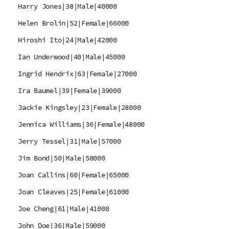
Harry Jones|38|Male|40000
Helen Brolin|52|Female|66000
Hiroshi Ito|24|Male|42000
Ian Underwood|40|Male|45000
Ingrid Hendrix|63|Female|27000
Ira Baumel|39|Female|39000
Jackie Kingsley|23|Female|28000
Jennica Williams|36|Female|48000
Jerry Tessel|31|Male|57000
Jim Bond|50|Male|58000
Joan Callins|60|Female|65000
Joan Cleaves|25|Female|61000
Joe Cheng|61|Male|41000
John Doe|36|Male|59000