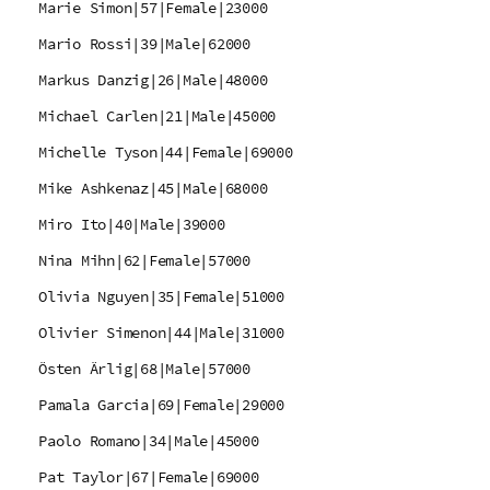
Marie Simon|57|Female|23000
Mario Rossi|39|Male|62000
Markus Danzig|26|Male|48000
Michael Carlen|21|Male|45000
Michelle Tyson|44|Female|69000
Mike Ashkenaz|45|Male|68000
Miro Ito|40|Male|39000
Nina Mihn|62|Female|57000
Olivia Nguyen|35|Female|51000
Olivier Simenon|44|Male|31000
Östen Ärlig|68|Male|57000
Pamala Garcia|69|Female|29000
Paolo Romano|34|Male|45000
Pat Taylor|67|Female|69000