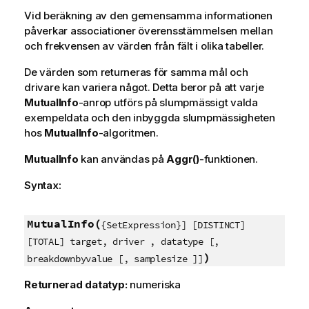
Vid beräkning av den gemensamma informationen
påverkar associationer överensstämmelsen mellan
och frekvensen av värden från fält i olika tabeller.
De värden som returneras för samma mål och
drivare kan variera något. Detta beror på att varje
MutualInfo
-anrop utförs på slumpmässigt valda
exempeldata och den inbyggda slumpmässigheten
hos
MutualInfo
-algoritmen.
MutualInfo
kan användas på
Aggr()
-funktionen.
Syntax:
MutualInfo(
{SetExpression}] [DISTINCT]
[TOTAL] target, driver , datatype [,
)
breakdownbyvalue [, samplesize ]]
Returnerad datatyp:
numeriska