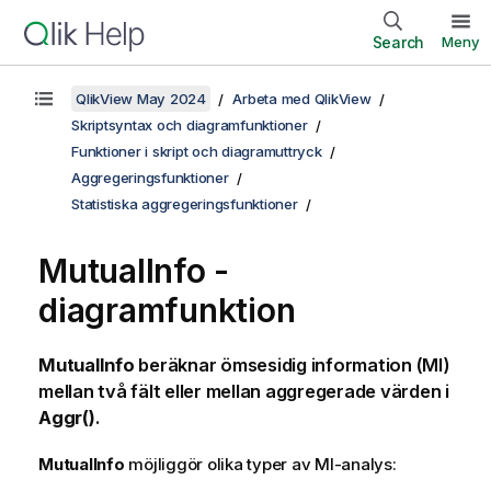
Search
Meny
QlikView May 2024
Arbeta med QlikView
Skriptsyntax och diagramfunktioner
Funktioner i skript och diagramuttryck
Aggregeringsfunktioner
Statistiska aggregeringsfunktioner
MutualInfo
-
diagramfunktion
MutualInfo
beräknar ömsesidig information (MI)
mellan två fält eller mellan aggregerade värden i
Aggr()
.
MutualInfo
möjliggör olika typer av MI-analys: