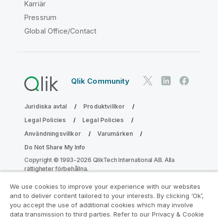
Karriär
Pressrum
Global Office/Contact
Qlik Community
Juridiska avtal
Produktvillkor
Legal Policies
Legal Policies
Användningsvillkor
Varumärken
Do Not Share My Info
Copyright © 1993-2026 QlikTech International AB. Alla
rättigheter förbehållna.
We use cookies to improve your experience with our websites
and to deliver content tailored to your interests. By clicking ‘Ok’,
Gå med i programmet Analytics
you accept the use of additional cookies which may involve
data transmission to third parties. Refer to our Privacy & Cookie
Modernization