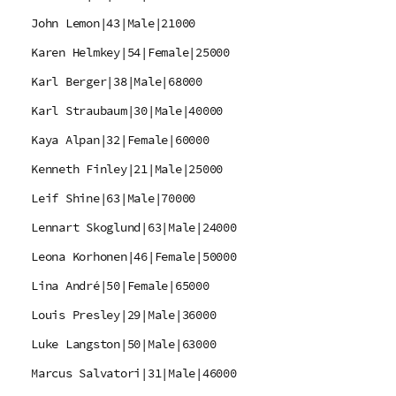
John Lemon|43|Male|21000
Karen Helmkey|54|Female|25000
Karl Berger|38|Male|68000
Karl Straubaum|30|Male|40000
Kaya Alpan|32|Female|60000
Kenneth Finley|21|Male|25000
Leif Shine|63|Male|70000
Lennart Skoglund|63|Male|24000
Leona Korhonen|46|Female|50000
Lina André|50|Female|65000
Louis Presley|29|Male|36000
Luke Langston|50|Male|63000
Marcus Salvatori|31|Male|46000