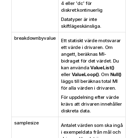
4 eller
'dc'
för
diskret:kontinuerlig
Datatyper är inte
skiftlägeskänsliga.
breakdownbyvalue
Ett statiskt värde motsvarar
ett värde i drivaren. Om
angett, beräknas MI-
bidraget för det värdet. Du
kan använda
ValueList()
eller
ValueLoop()
. Om
Null()
läggs till beräknas total MI
för alla värden i drivaren.
För uppdelning efter värde
krävs att drivaren innehåller
diskreta data.
samplesize
Antalet värden som ska ingå
i exempeldata från mål och