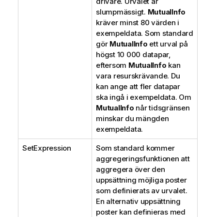
drivare. Urvalet är
slumpmässigt.
MutualInfo
kräver minst 80 värden i
exempeldata. Som standard
gör
MutualInfo
ett urval på
högst 10 000 datapar,
eftersom
MutualInfo
kan
vara resurskrävande. Du
kan ange att fler datapar
ska ingå i exempeldata. Om
MutualInfo
når tidsgränsen
minskar du mängden
exempeldata.
SetExpression
Som standard kommer
aggregeringsfunktionen att
aggregera över den
uppsättning möjliga poster
som definierats av urvalet.
En alternativ uppsättning
poster kan definieras med