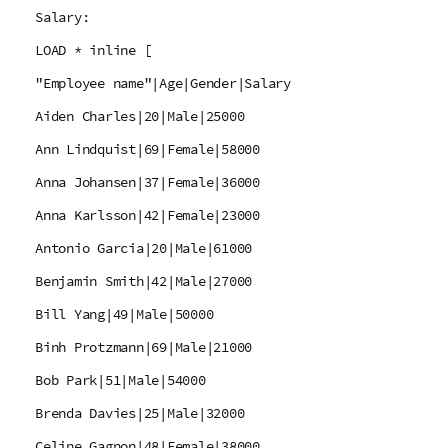
Salary:
LOAD * inline [
"Employee name"|Age|Gender|Salary
Aiden Charles|20|Male|25000
Ann Lindquist|69|Female|58000
Anna Johansen|37|Female|36000
Anna Karlsson|42|Female|23000
Antonio Garcia|20|Male|61000
Benjamin Smith|42|Male|27000
Bill Yang|49|Male|50000
Binh Protzmann|69|Male|21000
Bob Park|51|Male|54000
Brenda Davies|25|Male|32000
Celine Gagnon|48|Female|38000