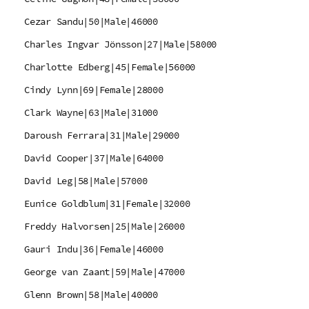
Cezar Sandu|50|Male|46000
Charles Ingvar Jönsson|27|Male|58000
Charlotte Edberg|45|Female|56000
Cindy Lynn|69|Female|28000
Clark Wayne|63|Male|31000
Daroush Ferrara|31|Male|29000
David Cooper|37|Male|64000
David Leg|58|Male|57000
Eunice Goldblum|31|Female|32000
Freddy Halvorsen|25|Male|26000
Gauri Indu|36|Female|46000
George van Zaant|59|Male|47000
Glenn Brown|58|Male|40000