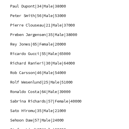
Paul Dupont|34|Male|38000
Peter Smith|56|Male|53000
Pierre Clouseau|21|Male|37000
Preben Jørgensen|35|Male|38000
Rey Jones|65|Female|20000
Ricardo Gucci|55|Male|65000
Richard Ranieri|30|Male|64000
Rob Carsson|46|Male|54000
Rolf Wesenlund|25|Male|51000
Ronaldo Costa|64|Male|39000
Sabrina Richards|57|Female|40000
Sato Hiromu|35|Male|21000
Sehoon Daw|57|Male|24000