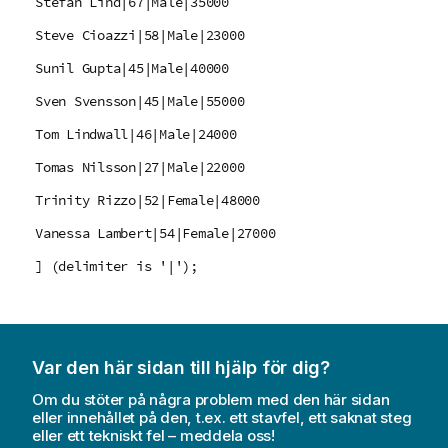
Stefan Lind|67|Male|35000
Steve Cioazzi|58|Male|23000
Sunil Gupta|45|Male|40000
Sven Svensson|45|Male|55000
Tom Lindwall|46|Male|24000
Tomas Nilsson|27|Male|22000
Trinity Rizzo|52|Female|48000
Vanessa Lambert|54|Female|27000
] (delimiter is '|');
Var den här sidan till hjälp för dig?
Om du stöter på några problem med den här sidan
eller innehållet på den, t.ex. ett stavfel, ett saknat steg
eller ett tekniskt fel – meddela oss!