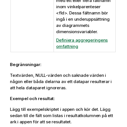
med ett eller flera fältnamn
inom vinkelparenteser
<fld>
. Dessa fältnamn bör
ingå i en underuppsättning
av diagrammets
dimensionsvariabler.
Definiera aggregeringens
omfattning
Begränsningar:
Textvärden,
NULL
-värden och saknade värden i
någon eller båda delarna av ett datapar resulterar i
att hela dataparet ignoreras.
Exempel och resultat:
Lägg till exempelskriptet i appen och kör det. Lägg
sedan till de fält som listas i resultatkolumnen på ett
ark i appen för att se resultatet.