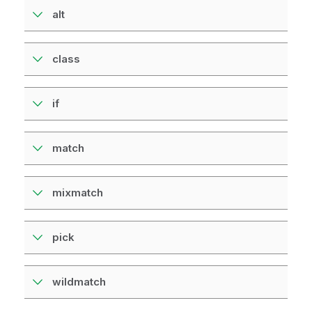
alt
class
if
match
mixmatch
pick
wildmatch