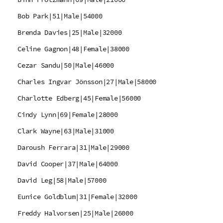
Bob Park|51|Male|54000
Brenda Davies|25|Male|32000
Celine Gagnon|48|Female|38000
Cezar Sandu|50|Male|46000
Charles Ingvar Jönsson|27|Male|58000
Charlotte Edberg|45|Female|56000
Cindy Lynn|69|Female|28000
Clark Wayne|63|Male|31000
Daroush Ferrara|31|Male|29000
David Cooper|37|Male|64000
David Leg|58|Male|57000
Eunice Goldblum|31|Female|32000
Freddy Halvorsen|25|Male|26000