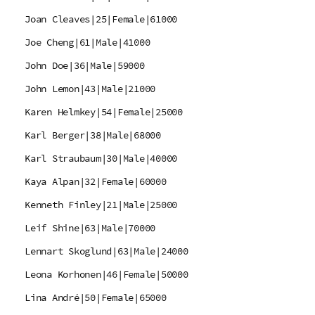
Joan Cleaves|25|Female|61000
Joe Cheng|61|Male|41000
John Doe|36|Male|59000
John Lemon|43|Male|21000
Karen Helmkey|54|Female|25000
Karl Berger|38|Male|68000
Karl Straubaum|30|Male|40000
Kaya Alpan|32|Female|60000
Kenneth Finley|21|Male|25000
Leif Shine|63|Male|70000
Lennart Skoglund|63|Male|24000
Leona Korhonen|46|Female|50000
Lina André|50|Female|65000