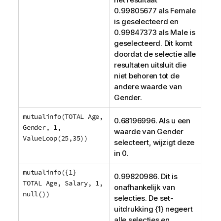
0.99805677 als
Female
is geselecteerd en
0.99847373 als
Male
is
geselecteerd. Dit komt
doordat de selectie alle
resultaten uitsluit die
niet behoren tot de
andere waarde van
Gender
.
mutualinfo(TOTAL Age,
0.68196996. Als u een
Gender, 1,
waarde van
Gender
ValueLoop(25,35))
selecteert, wijzigt deze
in 0.
mutualinfo({1}
0.99820986. Dit is
TOTAL Age, Salary, 1,
onafhankelijk van
null())
selecties. De set-
uitdrukking {1} negeert
alle selecties en