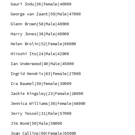
Gauri Indu|36|Female|46000
George van Zaant|59|Male|47000
Glenn Brown|58|Male|40000
Harry Jones|38|Male|40000
Helen Brolin|52|Female|66000
Hiroshi Ito|24|Male|42000
Ian Underwood|40|Male|45000
Ingrid Hendrix|63|Female|27000
Ira Baumel|39|Female|39000
Jackie Kingsley|23|Female|28000
Jennica Williams|36|Female|48000
Jerry Tessel|31|Male|57000
Jim Bond|50|Male|58000
Joan Callins|60|Female|65000