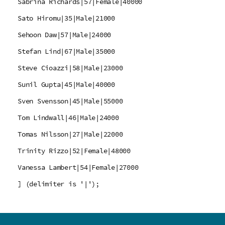
Sabrina Richards|57|Female|40000
Sato Hiromu|35|Male|21000
Sehoon Daw|57|Male|24000
Stefan Lind|67|Male|35000
Steve Cioazzi|58|Male|23000
Sunil Gupta|45|Male|40000
Sven Svensson|45|Male|55000
Tom Lindwall|46|Male|24000
Tomas Nilsson|27|Male|22000
Trinity Rizzo|52|Female|48000
Vanessa Lambert|54|Female|27000
] (delimiter is '|');