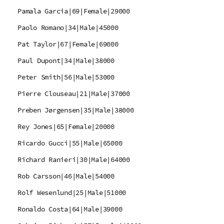
Pamala Garcia|69|Female|29000
Paolo Romano|34|Male|45000
Pat Taylor|67|Female|69000
Paul Dupont|34|Male|38000
Peter Smith|56|Male|53000
Pierre Clouseau|21|Male|37000
Preben Jørgensen|35|Male|38000
Rey Jones|65|Female|20000
Ricardo Gucci|55|Male|65000
Richard Ranieri|30|Male|64000
Rob Carsson|46|Male|54000
Rolf Wesenlund|25|Male|51000
Ronaldo Costa|64|Male|39000