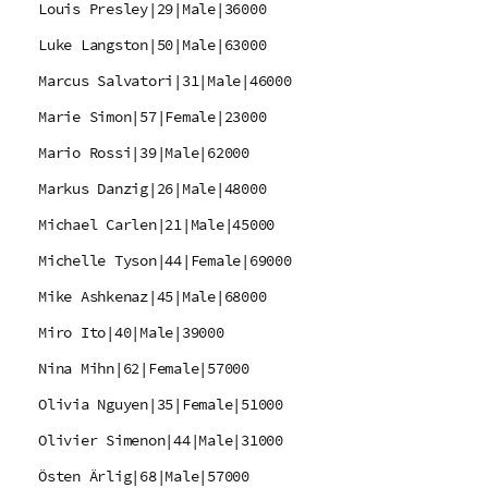
Louis Presley|29|Male|36000
Luke Langston|50|Male|63000
Marcus Salvatori|31|Male|46000
Marie Simon|57|Female|23000
Mario Rossi|39|Male|62000
Markus Danzig|26|Male|48000
Michael Carlen|21|Male|45000
Michelle Tyson|44|Female|69000
Mike Ashkenaz|45|Male|68000
Miro Ito|40|Male|39000
Nina Mihn|62|Female|57000
Olivia Nguyen|35|Female|51000
Olivier Simenon|44|Male|31000
Östen Ärlig|68|Male|57000