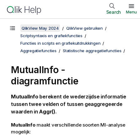
Search
Menu
QlikView May 2024
QlikView gebruiken
Scriptsyntaxis en grafiekfuncties
Functies in scripts en grafiekuitdrukkingen
Aggregatiefuncties
Statistische aggregatiefuncties
MutualInfo
-
diagramfunctie
MutualInfo
berekent de wederzijdse informatie
tussen twee velden of tussen geaggregeerde
waarden in
Aggr()
.
MutualInfo
maakt verschillende soorten MI-analyse
mogelijk: