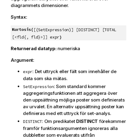
diagrammets dimensioner.
Syntax:
Kurtosis(
[{SetExpression}] [DISTINCT] [TOTAL
)
[<fld{, fld}>]] expr
Returnerad datatyp:
numeriska
Argument:
: Det uttryck eller fält som innehåller de
expr
data som ska mätas.
: Som standard kommer
SetExpression
aggregeringsfunktionen att aggregera över
den uppsättning möjliga poster som definierats
av urvalet. En alternativ uppsättning poster kan
definieras med ett uttryck för set-analys.
: Om predikatet
DISTINCT
förekommer
DISTINCT
framför funktionsargumenten ignoreras alla
dubbletter som evaluerats utifrån