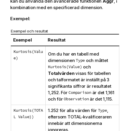
kan du använda den avancerade funktionen
Aggr
, i
kombination med en specificerad dimension.
Exempel:
Exempel och resultat
Exempel
Resultat
Kurtosis(Valu
Om du har en tabell med
e)
dimensionen
Type
och måttet
Kurtosis(Value)
och
Totalvärden
visas för tabellen
och talformatet är inställt på 3
signifikanta siffror är resultatet
1,252. För
Comparison
är det 1,161
och för
Observation
är det 1,115.
Kurtosis(TOTA
1.252 för alla värden för
Type
,
L Value))
eftersom
TOTAL
-kvalificeraren
innebär att dimensionerna
ignoreras.