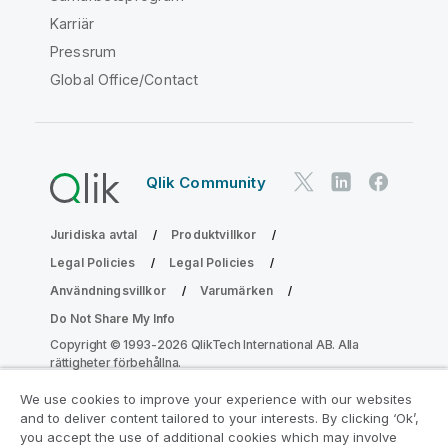
Karriär
Pressrum
Global Office/Contact
Qlik Community
Juridiska avtal
Produktvillkor
Legal Policies
Legal Policies
Användningsvillkor
Varumärken
Do Not Share My Info
Copyright © 1993-2026 QlikTech International AB. Alla
rättigheter förbehållna.
We use cookies to improve your experience with our websites
and to deliver content tailored to your interests. By clicking ‘Ok’,
Gå med i programmet Analytics
you accept the use of additional cookies which may involve