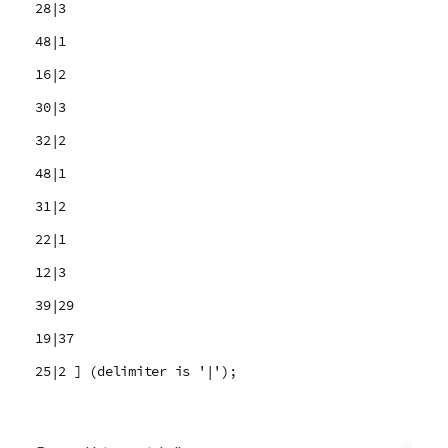
28|3
48|1
16|2
30|3
32|2
48|1
31|2
22|1
12|3
39|29
19|37
25|2 ] (delimiter is '|');