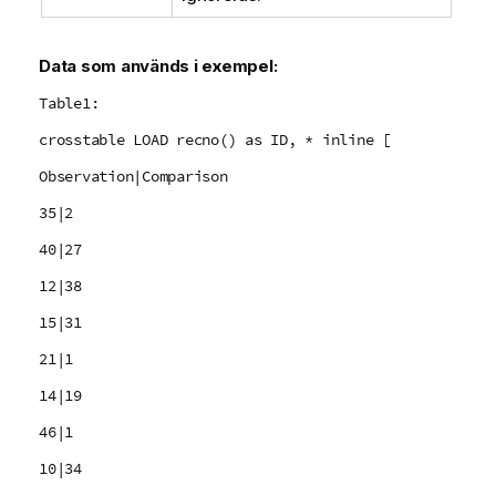
Data som används i exempel:
Table1:
crosstable LOAD recno() as ID, * inline [
Observation|Comparison
35|2
40|27
12|38
15|31
21|1
14|19
46|1
10|34