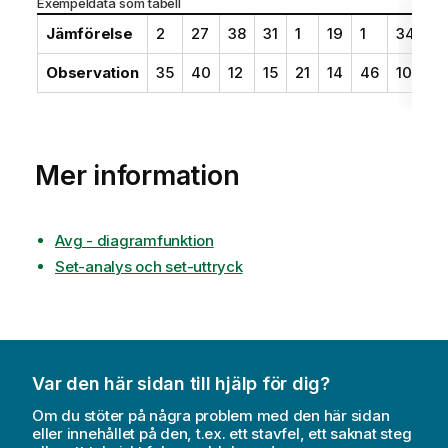
Exempeldata som tabell
Jämförelse
2
27
38
31
1
19
1
34
3
Observation
35
40
12
15
21
14
46
10
2
Mer information
Avg - diagramfunktion
Set-analys och set-uttryck
Var den här sidan till hjälp för dig?
Om du stöter på några problem med den här sidan
eller innehållet på den, t.ex. ett stavfel, ett saknat steg