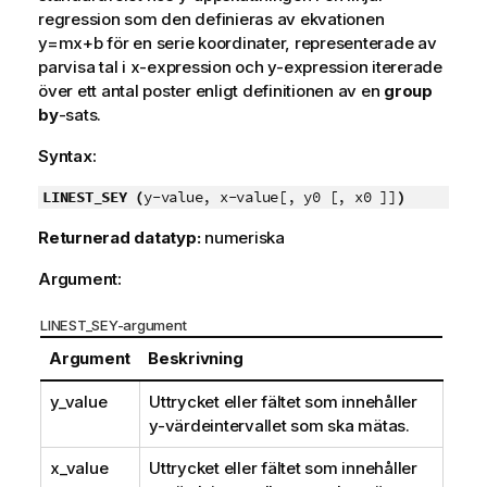
regression som den definieras av ekvationen
y=mx+b
för en serie koordinater, representerade av
parvisa tal i
x-expression
och
y-expression
itererade
över ett antal poster enligt definitionen av en
group
by
-sats.
Syntax:
LINEST_SEY (
y-value, x-value[, y0 [, x0 ]]
)
Returnerad datatyp:
numeriska
Argument:
LINEST_SEY-argument
Argument
Beskrivning
y_value
Uttrycket eller fältet som innehåller
y
-värdeintervallet som ska mätas.
x_value
Uttrycket eller fältet som innehåller