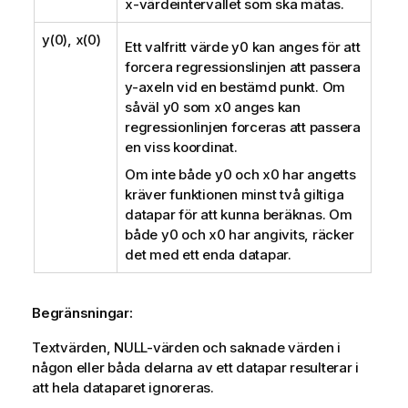
x
-värdeintervallet som ska mätas.
y(0), x(0)
Ett valfritt värde
y0
kan anges för att
forcera regressionslinjen att passera
y-axeln vid en bestämd punkt. Om
såväl
y0
som
x0
anges kan
regressionlinjen forceras att passera
en viss koordinat.
Om inte både
y0
och
x0
har angetts
kräver funktionen minst två giltiga
datapar för att kunna beräknas. Om
både
y0
och
x0
har angivits, räcker
det med ett enda datapar.
Begränsningar:
Textvärden,
NULL
-värden och saknade värden i
någon eller båda delarna av ett datapar resulterar i
att hela dataparet ignoreras.