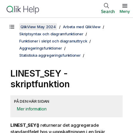
Search
Meny
QlikView May 2024
Arbeta med QlikView
Skriptsyntax och diagramfunktioner
Funktioner i skript och diagramuttryck
Aggregeringsfunktioner
Statistiska aggregeringsfunktioner
LINEST_SEY -
skriptfunktion
PÅ DEN HÄR SIDAN
Mer information
LINEST_SEY()
returnerar det aggregerade
standardfelet hos
y
-uppskattningen i en linjär