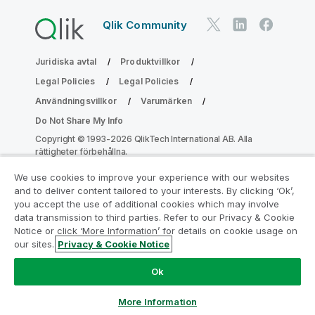
Qlik Community
Juridiska avtal
Produktvillkor
Legal Policies
Legal Policies
Användningsvillkor
Varumärken
Do Not Share My Info
Copyright © 1993-2026 QlikTech International AB. Alla
rättigheter förbehållna.
We use cookies to improve your experience with our websites
and to deliver content tailored to your interests. By clicking ‘Ok’,
Gå med i programmet Analytics
you accept the use of additional cookies which may involve
data transmission to third parties. Refer to our Privacy & Cookie
Modernization
Notice or click ‘More Information’ for details on cookie usage on
our sites.
Privacy & Cookie Notice
Modernisera utan att kompromissa med dina värdefulla
QlikView-appar med programmet för
Ok
analysmodernisering.
Klicka här
för mer information eller
ta kontakt:
ampquestions@qlik.com
More Information