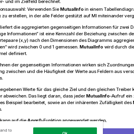
er- und im Zielfeld berechnet.
ionsauswahl: Verwenden Sie
MutualInfo
in einem Tabellendiag
 zu erstellen, in der alle Felder gestützt auf MI miteinander ve
liefert die aggregierten gegenseitigen Informationen für zwei D
ge Informationen“ ist eine Kennzahl der Beziehung zwischen d
ertepaare (x,y) nach den Dimensionen des Diagramms aggregier
nen“ wird zwischen 0 und 1 gemessen.
MutualInfo
wird durch di
el definiert.
hnen der gegenseitigen Informationen wirken sich Zuordnungen
ng zwischen und die Häufigkeit der Werte aus Feldern aus ver
s.
egebenen Werte für das gleiche Ziel und den gleichen Treiber 
 abweichen. Das liegt daran, dass jeder
MutualInfo
-Aufruf ein 
s Beispiel bearbeitet, sowie an der inhärenten Zufälligkeit des
.
kann auf die
Aggr()
-Funktion angewendet werden.
 and to
Ok