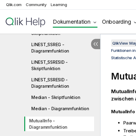
Qlik.com
Community
Learning
LINEST_SEY -
Diagrammfunktion
Dokumentation
Onboarding
LINEST_SSREG -
Skriptfunktion
QlikView Ma
LINEST_SSREG -
Funktionen i
Diagrammfunktion
Statistische 
LINEST_SSRESID -
Skriptfunktion
Mutua
LINEST_SSRESID -
Diagrammfunktion
MutualInf
Median - Skriptfunktion
zwischen 
Median - Diagrammfunktion
MutualInfo
MutualInfo -
Paarw
Diagrammfunktion
Treib