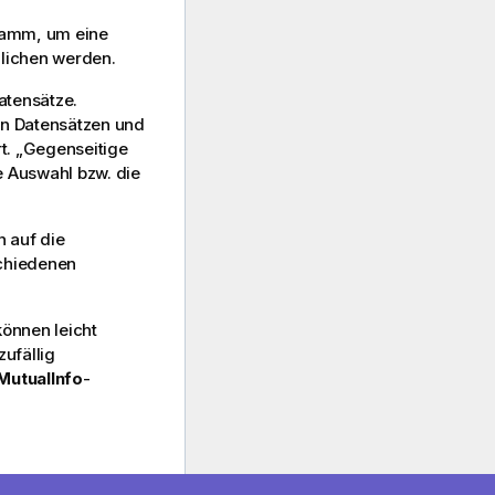
ramm, um eine
rglichen werden.
atensätze.
en Datensätzen und
t. „Gegenseitige
e Auswahl bzw. die
 auf die
schiedenen
können leicht
zufällig
MutualInfo
-