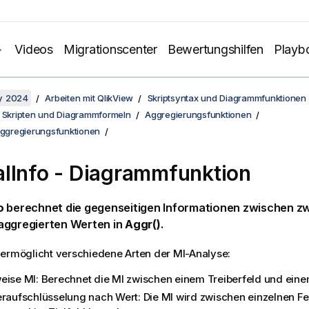
Videos
Migrationscenter
Bewertungshilfen
Playb
y 2024
Arbeiten mit QlikView
Skriptsyntax und Diagrammfunktionen
n Skripten und Diagrammformeln
Aggregierungsfunktionen
Aggregierungsfunktionen
lInfo
- Diagrammfunktion
o
berechnet die gegenseitigen Informationen zwischen zw
aggregierten Werten in
Aggr()
.
ermöglicht verschiedene Arten der MI-Analyse:
eise MI: Berechnet die MI zwischen einem Treiberfeld und einem
eraufschlüsselung nach Wert: Die MI wird zwischen einzelnen F