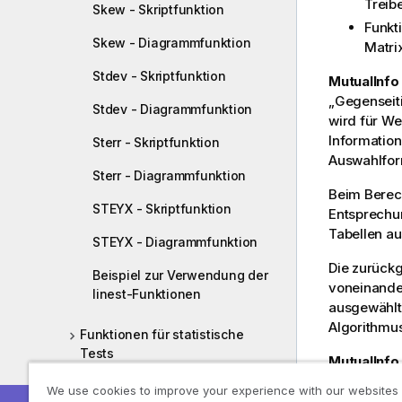
Treib
Skew - Skriptfunktion
Funkt
Skew - Diagrammfunktion
Matrix
Stdev - Skriptfunktion
MutualInfo
„Gegenseiti
Stdev - Diagrammfunktion
wird für W
Informatio
Sterr - Skriptfunktion
Auswahlform
Sterr - Diagrammfunktion
Beim Berec
STEYX - Skriptfunktion
Entsprechu
Tabellen au
STEYX - Diagrammfunktion
Die zurückg
Beispiel zur Verwendung der
voneinander
linest-Funktionen
ausgewählte
Algorithmus
Funktionen für statistische
Tests
MutualInfo
String-Aggregierungsfunktionen
We use cookies to improve your experience with our websites
Syntax: