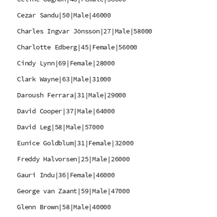
Cezar Sandu|50|Male|46000
Charles Ingvar Jönsson|27|Male|58000
Charlotte Edberg|45|Female|56000
Cindy Lynn|69|Female|28000
Clark Wayne|63|Male|31000
Daroush Ferrara|31|Male|29000
David Cooper|37|Male|64000
David Leg|58|Male|57000
Eunice Goldblum|31|Female|32000
Freddy Halvorsen|25|Male|26000
Gauri Indu|36|Female|46000
George van Zaant|59|Male|47000
Glenn Brown|58|Male|40000