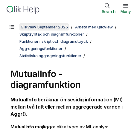
Search
Meny
QlikView September 2025
Arbeta med QlikView
Skriptsyntax och diagramfunktioner
Funktioner i skript och diagramuttryck
Aggregeringsfunktioner
Statistiska aggregeringsfunktioner
MutualInfo
-
diagramfunktion
MutualInfo
beräknar ömsesidig information (MI)
mellan två fält eller mellan aggregerade värden i
Aggr()
.
MutualInfo
möjliggör olika typer av MI-analys: