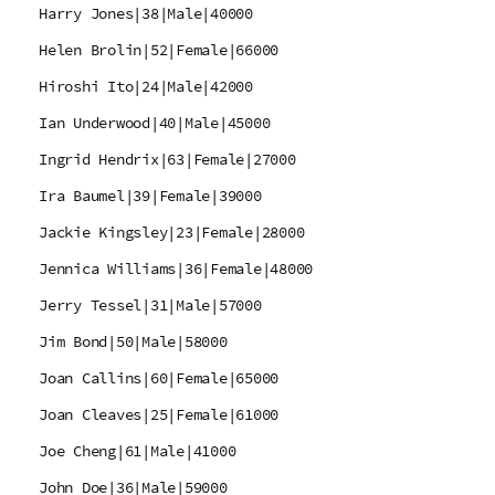
Harry Jones|38|Male|40000
Helen Brolin|52|Female|66000
Hiroshi Ito|24|Male|42000
Ian Underwood|40|Male|45000
Ingrid Hendrix|63|Female|27000
Ira Baumel|39|Female|39000
Jackie Kingsley|23|Female|28000
Jennica Williams|36|Female|48000
Jerry Tessel|31|Male|57000
Jim Bond|50|Male|58000
Joan Callins|60|Female|65000
Joan Cleaves|25|Female|61000
Joe Cheng|61|Male|41000
John Doe|36|Male|59000