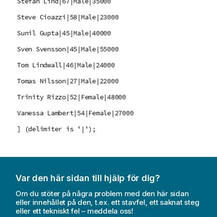
Stefan Lind|67|Male|35000
Steve Cioazzi|58|Male|23000
Sunil Gupta|45|Male|40000
Sven Svensson|45|Male|55000
Tom Lindwall|46|Male|24000
Tomas Nilsson|27|Male|22000
Trinity Rizzo|52|Female|48000
Vanessa Lambert|54|Female|27000
] (delimiter is '|');
Var den här sidan till hjälp för dig?
Om du stöter på några problem med den här sidan
eller innehållet på den, t.ex. ett stavfel, ett saknat steg
eller ett tekniskt fel – meddela oss!