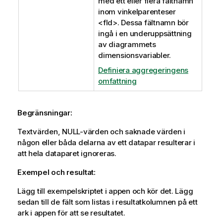
med ett eller flera fältnamn
inom vinkelparenteser
<fld>
. Dessa fältnamn bör
ingå i en underuppsättning
av diagrammets
dimensionsvariabler.
Definiera aggregeringens
omfattning
Begränsningar:
Textvärden,
NULL
-värden och saknade värden i
någon eller båda delarna av ett datapar resulterar i
att hela dataparet ignoreras.
Exempel och resultat:
Lägg till exempelskriptet i appen och kör det. Lägg
sedan till de fält som listas i resultatkolumnen på ett
ark i appen för att se resultatet.