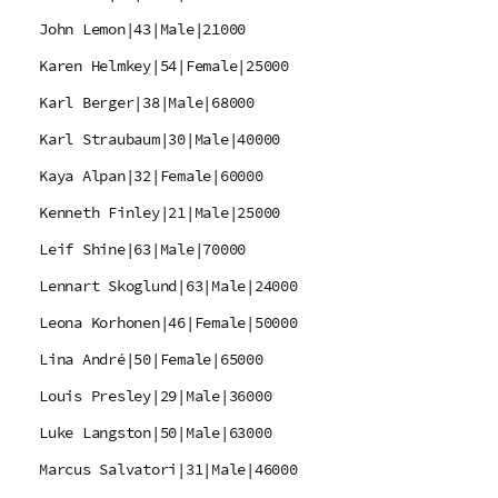
John Lemon|43|Male|21000
Karen Helmkey|54|Female|25000
Karl Berger|38|Male|68000
Karl Straubaum|30|Male|40000
Kaya Alpan|32|Female|60000
Kenneth Finley|21|Male|25000
Leif Shine|63|Male|70000
Lennart Skoglund|63|Male|24000
Leona Korhonen|46|Female|50000
Lina André|50|Female|65000
Louis Presley|29|Male|36000
Luke Langston|50|Male|63000
Marcus Salvatori|31|Male|46000