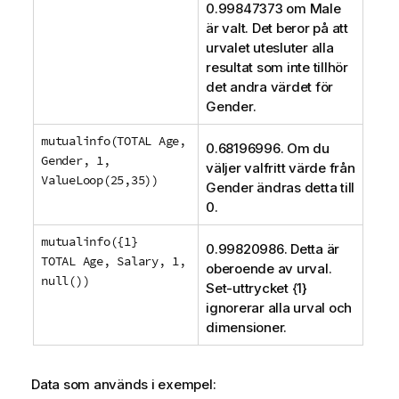
0.99847373 om
Male
är valt. Det beror på att
urvalet utesluter alla
resultat som inte tillhör
det andra värdet för
Gender
.
mutualinfo(TOTAL Age,
0.68196996. Om du
Gender, 1,
väljer valfritt värde från
ValueLoop(25,35))
Gender
ändras detta till
0.
mutualinfo({1}
0.99820986. Detta är
TOTAL Age, Salary, 1,
oberoende av urval.
null())
Set-uttrycket {1}
ignorerar alla urval och
dimensioner.
Data som används i exempel: