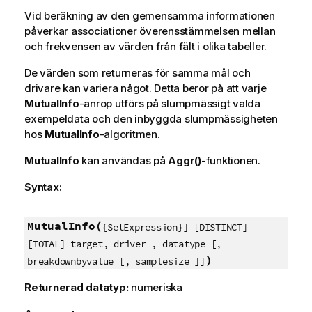
Vid beräkning av den gemensamma informationen
påverkar associationer överensstämmelsen mellan
och frekvensen av värden från fält i olika tabeller.
De värden som returneras för samma mål och
drivare kan variera något. Detta beror på att varje
MutualInfo
-anrop utförs på slumpmässigt valda
exempeldata och den inbyggda slumpmässigheten
hos
MutualInfo
-algoritmen.
MutualInfo
kan användas på
Aggr()
-funktionen.
Syntax:
MutualInfo(
{SetExpression}] [DISTINCT]
[TOTAL] target, driver , datatype [,
)
breakdownbyvalue [, samplesize ]]
Returnerad datatyp:
numeriska