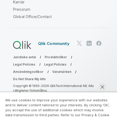
Karriär
Pressrum
Global Office/Contact
Qlik Community
Juridiska avtal
Produktvillkor
Legal Policies
Legal Policies
Användningsvillkor
Varumärken
Do Not Share My Info
Copyright © 1993-2026 QlikTech International AB. Alla
rättigheter förbehållna.
We use cookies to improve your experience with our websites
and to deliver content tailored to your interests. By clicking ‘Ok’,
Gå med i programmet Analytics
you accept the use of additional cookies which may involve
data transmission to third parties. Refer to our Privacy & Cookie
Modernization