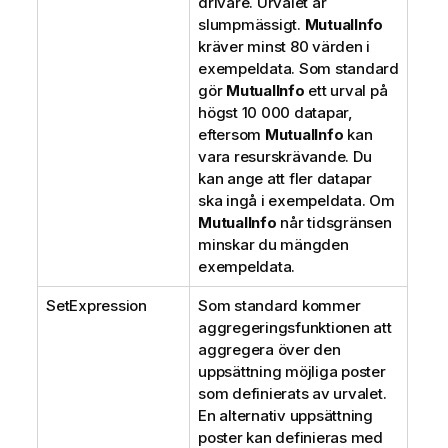
drivare. Urvalet är
slumpmässigt.
MutualInfo
kräver minst 80 värden i
exempeldata. Som standard
gör
MutualInfo
ett urval på
högst 10 000 datapar,
eftersom
MutualInfo
kan
vara resurskrävande. Du
kan ange att fler datapar
ska ingå i exempeldata. Om
MutualInfo
når tidsgränsen
minskar du mängden
exempeldata.
SetExpression
Som standard kommer
aggregeringsfunktionen att
aggregera över den
uppsättning möjliga poster
som definierats av urvalet.
En alternativ uppsättning
poster kan definieras med