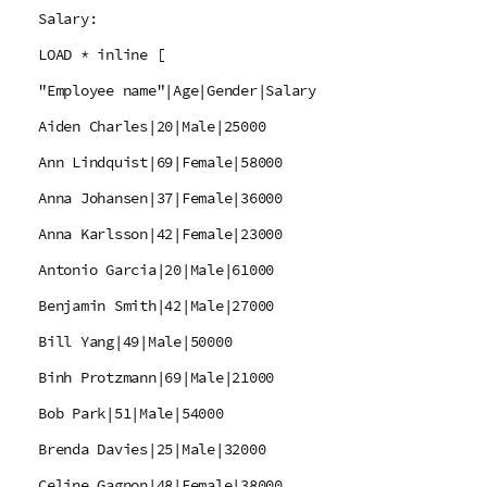
Salary:
LOAD * inline [
"Employee name"|Age|Gender|Salary
Aiden Charles|20|Male|25000
Ann Lindquist|69|Female|58000
Anna Johansen|37|Female|36000
Anna Karlsson|42|Female|23000
Antonio Garcia|20|Male|61000
Benjamin Smith|42|Male|27000
Bill Yang|49|Male|50000
Binh Protzmann|69|Male|21000
Bob Park|51|Male|54000
Brenda Davies|25|Male|32000
Celine Gagnon|48|Female|38000