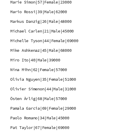
Marie Simon|57|Female|23000
Mario Rossi|39|Male|62000
Markus Danzig|26|Male|48000
Michael Carlen|21|Male|45000
Michelle Tyson|44|Female|69000
Mike Ashkenaz|45|Male|68000
Miro Ito|40|Male|39000
Nina Mihn|62|Female|57000
Olivia Nguyen|35|Female|51000
Olivier Simenon|44|Male|31000
Östen Ärlig|68|Male|57000
Pamala Garcia|69|Female|29000
Paolo Romano|34|Male|45000
Pat Taylor|67|Female|69000