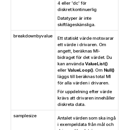
4 eller
'dc'
för
diskret:kontinuerlig
Datatyper är inte
skiftlägeskänsliga.
breakdownbyvalue
Ett statiskt värde motsvarar
ett värde i drivaren. Om
angett, beräknas MI-
bidraget för det värdet. Du
kan använda
ValueList()
eller
ValueLoop()
. Om
Null()
läggs till beräknas total MI
för alla värden i drivaren.
För uppdelning efter värde
krävs att drivaren innehåller
diskreta data.
samplesize
Antalet värden som ska ingå
i exempeldata från mål och