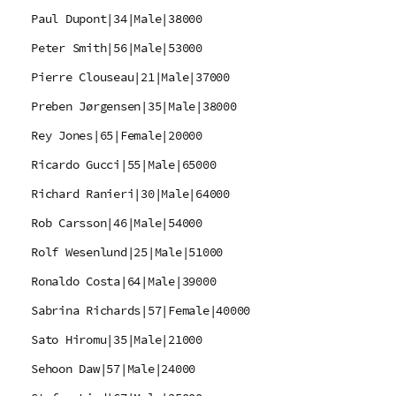
Paul Dupont|34|Male|38000
Peter Smith|56|Male|53000
Pierre Clouseau|21|Male|37000
Preben Jørgensen|35|Male|38000
Rey Jones|65|Female|20000
Ricardo Gucci|55|Male|65000
Richard Ranieri|30|Male|64000
Rob Carsson|46|Male|54000
Rolf Wesenlund|25|Male|51000
Ronaldo Costa|64|Male|39000
Sabrina Richards|57|Female|40000
Sato Hiromu|35|Male|21000
Sehoon Daw|57|Male|24000