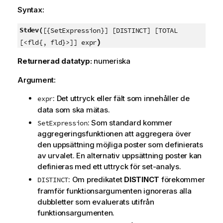
Syntax:
Stdev(
[{SetExpression}] [DISTINCT] [TOTAL
)
[<fld{, fld}>]] expr
Returnerad datatyp:
numeriska
Argument:
: Det uttryck eller fält som innehåller de
expr
data som ska mätas.
: Som standard kommer
SetExpression
aggregeringsfunktionen att aggregera över
den uppsättning möjliga poster som definierats
av urvalet. En alternativ uppsättning poster kan
definieras med ett uttryck för set-analys.
: Om predikatet
DISTINCT
förekommer
DISTINCT
framför funktionsargumenten ignoreras alla
dubbletter som evaluerats utifrån
funktionsargumenten.