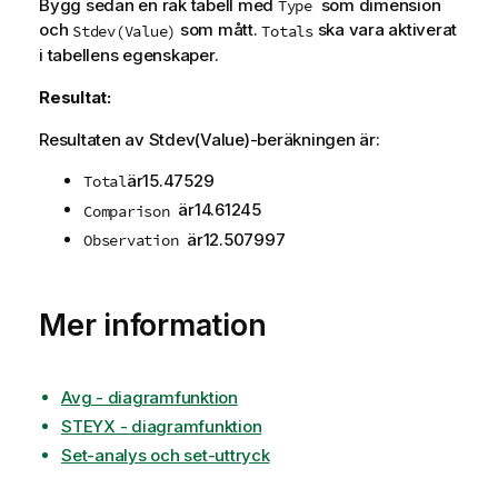
Bygg sedan en rak tabell med
som dimension
Type
och
som mått.
ska vara aktiverat
Stdev(Value)
Totals
i tabellens egenskaper.
Resultat:
Resultaten av
Stdev(Value)
-beräkningen är:
är
15.47529
Total
är
14.61245
Comparison
är
12.507997
Observation
Mer information
Avg - diagramfunktion
STEYX - diagramfunktion
Set-analys och set-uttryck