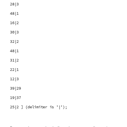
28|3
48|1
16|2
30|3
32|2
48|1
31|2
22|1
12|3
39|29
19|37
25|2 ] (delimiter is '|');