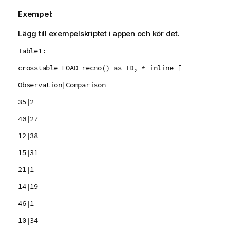
Exempel:
Lägg till exempelskriptet i appen och kör det.
Table1:
crosstable LOAD recno() as ID, * inline [
Observation|Comparison
35|2
40|27
12|38
15|31
21|1
14|19
46|1
10|34