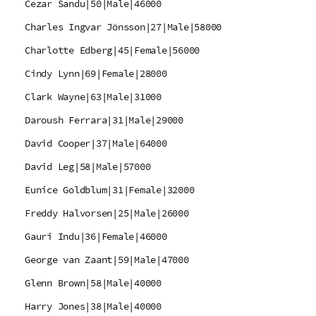
Cezar Sandu|50|Male|46000
Charles Ingvar Jönsson|27|Male|58000
Charlotte Edberg|45|Female|56000
Cindy Lynn|69|Female|28000
Clark Wayne|63|Male|31000
Daroush Ferrara|31|Male|29000
David Cooper|37|Male|64000
David Leg|58|Male|57000
Eunice Goldblum|31|Female|32000
Freddy Halvorsen|25|Male|26000
Gauri Indu|36|Female|46000
George van Zaant|59|Male|47000
Glenn Brown|58|Male|40000
Harry Jones|38|Male|40000