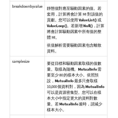
breakdownbyvalue
靜態值對應至驅動因素的值。若
套用，計算將會計算 MI 對該值的
貢獻。您可以使用
ValueList()
或
ValueLoop()
。若新增
Null()
，計算
將會計算驅動因素中所有值的整
體 MI。
依值解析需要驅動因素包含離散
資料。
samplesize
要從目標和驅動因素取樣的值數
量。取樣為隨機。
MutualInfo
需
要至少 80 的樣本大小。依照預
設，
MutualInfo
最多只會取樣
10,000 個資料對，因為
MutualInfo
可以是資源密集型。您可以在樣
本大小中指定更大的資料對數
量。若
MutualInfo
逾時，請減少
樣本大小。