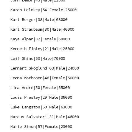
John Lemon|43|Male|21000
Karen Helmkey|54|Female|25000
Karl Berger|38|Male|68000
Karl Straubaum|30|Male|40000
Kaya Alpan|32|Female|60000
Kenneth Finley|21|Male|25000
Leif Shine|63|Male|70000
Lennart Skoglund|63|Male|24000
Leona Korhonen|46|Female|50000
Lina André|50|Female|65000
Louis Presley|29|Male|36000
Luke Langston|50|Male|63000
Marcus Salvatori|31|Male|46000
Marie Simon|57|Female|23000