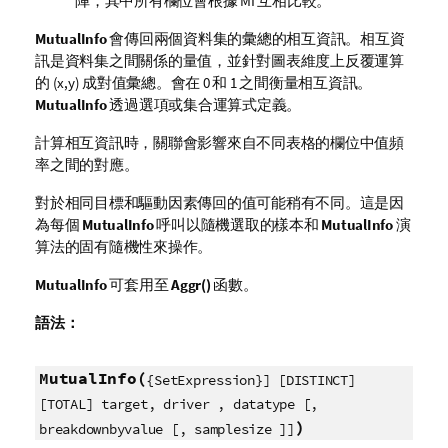
陣，其中所有欄位會根據 MI 互相比較。
MutualInfo
會傳回兩個資料集的彙總的相互資訊。相互資
訊是資料集之間關係的量值，並針對圖表維度上反覆運算
的 (x,y) 成對值彙總。會在 0 和 1 之間衡量相互資訊。
MutualInfo
透過選項或集合運算式定義。
計算相互資訊時，關聯會影響來自不同表格的欄位中值頻
率之間的對應。
對於相同目標和驅動因素傳回的值可能稍有不同。這是因
為每個
MutualInfo
呼叫以隨機選取的樣本和
MutualInfo
演
算法的固有隨機性來操作。
MutualInfo
可套用至
Aggr()
函數。
語法：
MutualInfo(
{SetExpression}] [DISTINCT]
[TOTAL] target, driver , datatype [,
)
breakdownbyvalue [, samplesize ]]