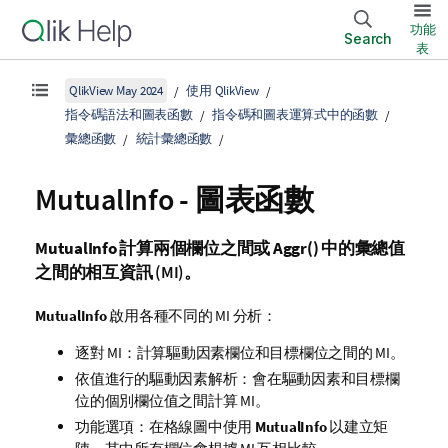
功能
Search
表
QlikView May 2024
使用 QlikView
指令碼語法和圖表函數
指令碼和圖表運算式中的函數
彙總函數
統計彙總函數
MutualInfo
- 圖表函數
MutualInfo
計算兩個欄位之間或
Aggr()
中的彙總值
之間的相互資訊 (MI)。
MutualInfo
啟用各種不同的 MI 分析：
逐對 MI：計算驅動因素欄位和目標欄位之間的 MI。
依值進行的驅動因素解析：會在驅動因素和目標欄
位的個別欄位值之間計算 MI。
功能選項：在格線圖中使用
MutualInfo
以建立矩