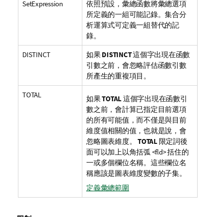
SetExpression
依照預設，彙總函數將彙總選項
所定義的一組可能記錄。集合分
析運算式可定義一組替代的記
錄。
DISTINCT
如果
DISTINCT
這個字出現在函數
引數之前，會忽略評估函數引數
所產生的重複項目。
TOTAL
如果
TOTAL
這個字出現在函數引
數之前，會計算已指定目前選項
的所有可能值，而不僅是與目前
維度值相關的值，也就是說，會
忽略圖表維度。
TOTAL
限定詞後
面可以加上以角括弧
<fld>
括住的
一或多個欄位名稱。這些欄位名
稱應該是圖表維度變數的子集。
定義彙總範圍