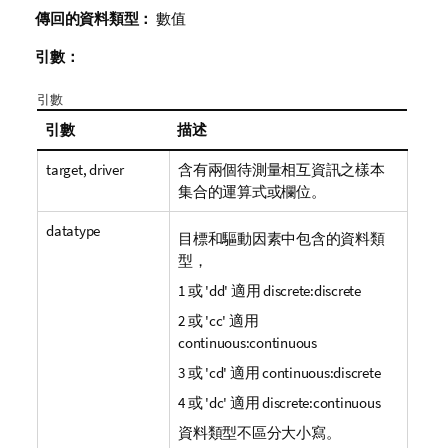
傳回的資料類型：
數值
引數：
引數
引數
描述
target, driver
含有兩個待測量相互資訊之樣本
集合的運算式或欄位。
datatype
目標和驅動因素中包含的資料類
型，
1 或
'dd'
適用 discrete:discrete
2 或
'cc'
適用
continuous:continuous
3 或
'cd'
適用 continuous:discrete
4 或
'dc'
適用 discrete:continuous
資料類型不區分大小寫。