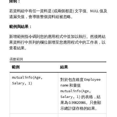
限制：
若資料組中有任一資料是 (或兩個都是) 文字值、
NULL
值及
遺漏失值，會導致整個資料組被忽略。
範例與結果：
新增範例指令碼到您的應用程式中並加以執行。然後將結
果資料行中所列的欄位新增至您應用程式中的工作表，以
查看結果。
函數範例
範例
結果
mutualinfo(Age,
對於包含維度
Employee
Salary, 1)
name
和量值
mutualinfo(Age,
Salary, 1)
的表格，結
果為 0.99820986。只會顯
示總計儲存格的結果。