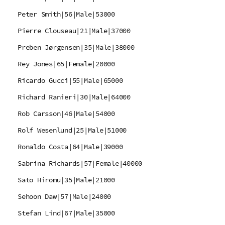
Peter Smith|56|Male|53000
Pierre Clouseau|21|Male|37000
Preben Jørgensen|35|Male|38000
Rey Jones|65|Female|20000
Ricardo Gucci|55|Male|65000
Richard Ranieri|30|Male|64000
Rob Carsson|46|Male|54000
Rolf Wesenlund|25|Male|51000
Ronaldo Costa|64|Male|39000
Sabrina Richards|57|Female|40000
Sato Hiromu|35|Male|21000
Sehoon Daw|57|Male|24000
Stefan Lind|67|Male|35000