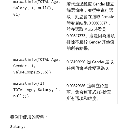
mutualinfo(TOTAL Age,
若您透過維度
Gender
建立
Salary, 1, null(),
篩選窗格，並從中進行選
81)
取，則您會在選取
Female
時看見結果 0.99805677，
並在選取
Male
時看見
0.99847373。這是因為選項
排除不屬於
Gender
其他值
的所有結果。
mutualinfo(TOTAL Age,
0.68196996. 從
Gender
選取
Gender, 1,
任何值會將此變更為 0。
ValueLoop(25,35))
mutualinfo({1}
0.99820986. 這獨立於選
TOTAL Age, Salary, 1,
項。集合運算式 {1} 捨棄
null())
所有選項和維度。
範例中使用的資料：
Salary: