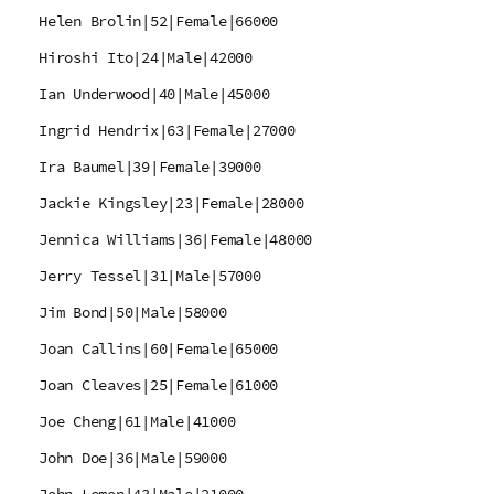
Helen Brolin|52|Female|66000
Hiroshi Ito|24|Male|42000
Ian Underwood|40|Male|45000
Ingrid Hendrix|63|Female|27000
Ira Baumel|39|Female|39000
Jackie Kingsley|23|Female|28000
Jennica Williams|36|Female|48000
Jerry Tessel|31|Male|57000
Jim Bond|50|Male|58000
Joan Callins|60|Female|65000
Joan Cleaves|25|Female|61000
Joe Cheng|61|Male|41000
John Doe|36|Male|59000