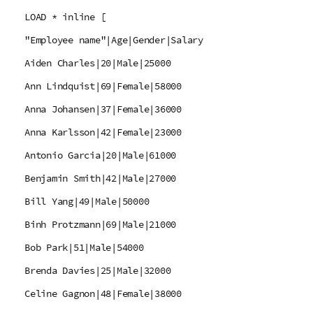
LOAD * inline [
"Employee name"|Age|Gender|Salary
Aiden Charles|20|Male|25000
Ann Lindquist|69|Female|58000
Anna Johansen|37|Female|36000
Anna Karlsson|42|Female|23000
Antonio Garcia|20|Male|61000
Benjamin Smith|42|Male|27000
Bill Yang|49|Male|50000
Binh Protzmann|69|Male|21000
Bob Park|51|Male|54000
Brenda Davies|25|Male|32000
Celine Gagnon|48|Female|38000