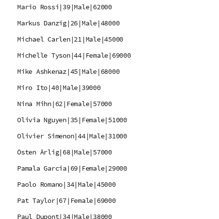
Mario Rossi|39|Male|62000
Markus Danzig|26|Male|48000
Michael Carlen|21|Male|45000
Michelle Tyson|44|Female|69000
Mike Ashkenaz|45|Male|68000
Miro Ito|40|Male|39000
Nina Mihn|62|Female|57000
Olivia Nguyen|35|Female|51000
Olivier Simenon|44|Male|31000
Östen Ärlig|68|Male|57000
Pamala Garcia|69|Female|29000
Paolo Romano|34|Male|45000
Pat Taylor|67|Female|69000
Paul Dupont|34|Male|38000