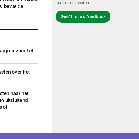
laat het ons weten!
nu bevat de
Geef hier uw feedback
happen
voor het
elen over het
ten naar het
n uitsluitend
s of
browservenster