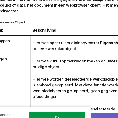
bruikt of dat u het document in een webbrowser opent. Het me
pdrachten:
en menu Object
ap
Beschrijving
ppen...
Hiermee opent u het dialoogvenster
Eigensc
actieve werkbladobject.
gen
Hiermee kunt u opmerkingen maken en uitwiss
huidige object.
Hiermee worden geselecteerde werkbladobjec
Klembord gekopieerd. Met deze functie worde
werkbladobjecten gekopieerd, geen gegeven
afbeeldingen.
..
Hiermee worden een of meer geselecteerde
werkbladobjecten in tabelvorm in een ander 
 and to
Ok