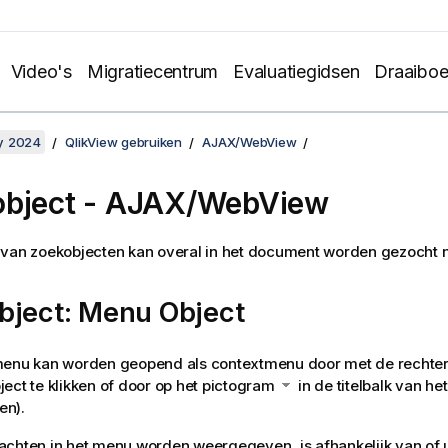
Video's
Migratiecentrum
Evaluatiegidsen
Draaibo
y 2024
QlikView gebruiken
AJAX/WebView
object - AJAX/WebView
van zoekobjecten kan overal in het document worden gezocht n
bject: Menu Object
menu kan worden geopend als contextmenu door met de rechte
ect te klikken of door op het pictogram
in de titelbalk van het
en).
achten in het menu worden weergegeven, is afhankelijk van of