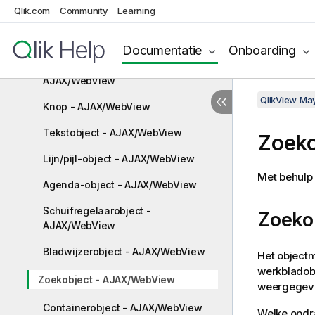
Qlik.com
Community
Learning
Tabelvak- AJAX/WebView
Invoerobject - AJAX/WebView
Documentatie
Onboarding
Huidige selecties object -
AJAX/WebView
QlikView Ma
Knop - AJAX/WebView
Tekstobject - AJAX/WebView
Zoek
Lijn/pijl-object - AJAX/WebView
Met behulp 
Agenda-object - AJAX/WebView
Schuifregelaarobject -
Zoeko
AJAX/WebView
Bladwijzerobject - AJAX/WebView
Het object
werkbladobj
Zoekobject - AJAX/WebView
weergegev
Containerobject - AJAX/WebView
Welke opdr