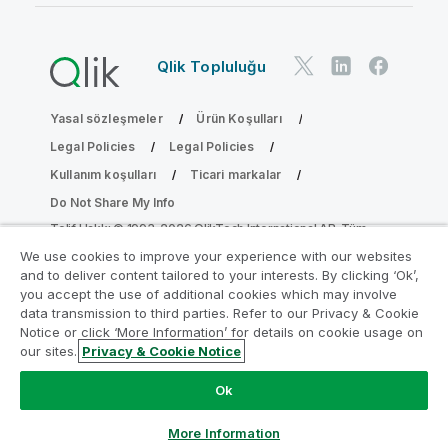
Qlik Topluluğu
Yasal sözleşmeler
Ürün Koşulları
Legal Policies
Legal Policies
Kullanım koşulları
Ticari markalar
Do Not Share My Info
Telif Hakkı © 1993-2026 QlikTech International AB. Tüm
hakları saklıdır.
We use cookies to improve your experience with our websites
and to deliver content tailored to your interests. By clicking ‘Ok’,
you accept the use of additional cookies which may involve
data transmission to third parties. Refer to our Privacy & Cookie
Analiz Modernleştirme Programına katılın
Notice or click ‘More Information’ for details on cookie usage on
our sites.
Privacy & Cookie Notice
Analiz Modernleştirme Programı ile değerli QlikView
uygulamalarınızı ödün vermeden modernleştirin.
Bize
Ok
ulaşmak
ve daha fazla bilgi almak için buraya tıklayın:
ampquestions@qlik.com
More Information