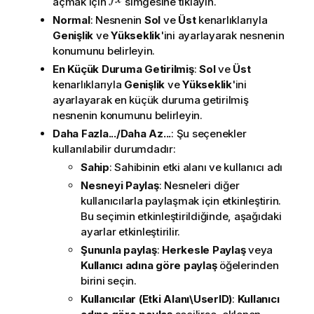
açmak için
simgesine tıklayın.
Normal
: Nesnenin
Sol
ve
Üst
kenarlıklarıyla
Genişlik
ve
Yükseklik
'ini ayarlayarak nesnenin
konumunu belirleyin.
En Küçük Duruma Getirilmiş
:
Sol
ve
Üst
kenarlıklarıyla
Genişlik
ve
Yükseklik
'ini
ayarlayarak en küçük duruma getirilmiş
nesnenin konumunu belirleyin.
Daha Fazla.../Daha Az...
: Şu seçenekler
kullanılabilir durumdadır:
Sahip
: Sahibinin etki alanı ve kullanıcı adı
Nesneyi Paylaş
: Nesneleri diğer
kullanıcılarla paylaşmak için etkinleştirin.
Bu seçimin etkinleştirildiğinde, aşağıdaki
ayarlar etkinleştirilir.
Şununla paylaş
:
Herkesle Paylaş
veya
Kullanıcı adına göre paylaş
öğelerinden
birini seçin.
Kullanıcılar (Etki Alanı\UserID)
:
Kullanıcı