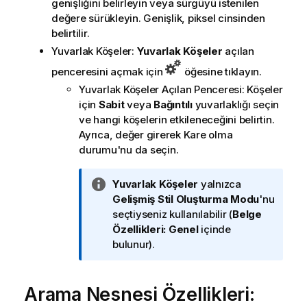
genişliğini belirleyin veya sürgüyü istenilen
değere sürükleyin. Genişlik, piksel cinsinden
belirtilir.
Yuvarlak Köşeler:
Yuvarlak Köşeler
açılan
penceresini açmak için
öğesine tıklayın.
Yuvarlak Köşeler Açılan Penceresi: Köşeler
için
Sabit
veya
Bağıntılı
yuvarlaklığı seçin
ve hangi köşelerin etkileneceğini belirtin.
Ayrıca, değer girerek
Kare olma
durumu
'nu da seçin.
B
Yuvarlak Köşeler
yalnızca
i
Gelişmiş
Stil Oluşturma Modu
'nu
l
seçtiyseniz kullanılabilir (
Belge
g
Özellikleri: Genel
içinde
i
bulunur).
n
o
Arama Nesnesi Özellikleri:
t
u