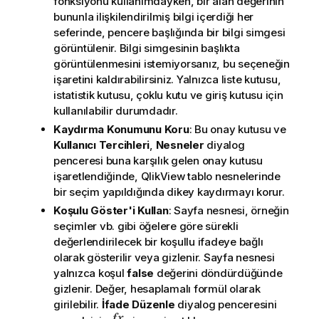
fonksiyonu kullanımdayken, bir alan değerinin
bununla ilişkilendirilmiş bilgi içerdiği her
seferinde, pencere başlığında bir bilgi simgesi
görüntülenir. Bilgi simgesinin başlıkta
görüntülenmesini istemiyorsanız, bu seçeneğin
işaretini kaldırabilirsiniz. Yalnızca liste kutusu,
istatistik kutusu, çoklu kutu ve giriş kutusu için
kullanılabilir durumdadır.
Kaydırma Konumunu Koru
: Bu onay kutusu ve
Kullanıcı Tercihleri
,
Nesneler
diyalog
penceresi buna karşılık gelen onay kutusu
işaretlendiğinde, QlikView tablo nesnelerinde
bir seçim yapıldığında dikey kaydırmayı korur.
Koşulu Göster'i Kullan
: Sayfa nesnesi, örneğin
seçimler vb. gibi öğelere göre sürekli
değerlendirilecek bir koşullu ifadeye bağlı
olarak gösterilir veya gizlenir. Sayfa nesnesi
yalnızca koşul
false
değerini döndürdüğünde
gizlenir. Değer, hesaplamalı formül olarak
girilebilir.
İfade Düzenle
diyalog penceresini