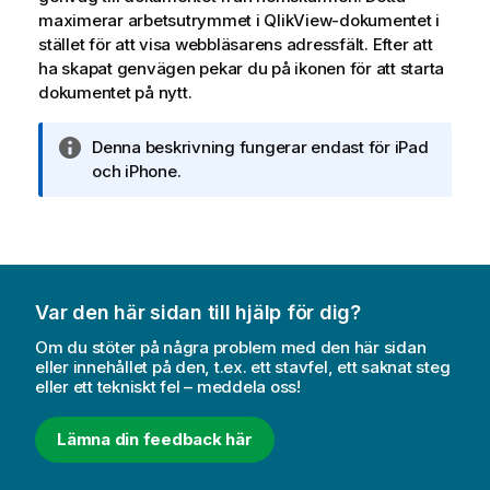
maximerar arbetsutrymmet i QlikView-dokumentet i
stället för att visa webbläsarens adressfält. Efter att
ha skapat genvägen pekar du på ikonen för att starta
dokumentet på nytt.
A
Denna beskrivning fungerar endast för iPad
n
och iPhone.
t
e
c
k
n
Var den här sidan till hjälp för dig?
i
n
Om du stöter på några problem med den här sidan
g
eller innehållet på den, t.ex. ett stavfel, ett saknat steg
eller ett tekniskt fel – meddela oss!
o
m
i
Lämna din feedback här
n
f