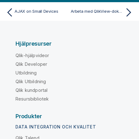
o
AJAX on Small Devices
Arbeta med QlikView-dokument på små enheter
r
m
a
t
i
Hjälpresurser
o
n
Qlik-hjälpvideor
Qlik Developer
Utbildning
Qlik Utbildning
Qlik kundportal
Resursbibliotek
Produkter
DATA INTEGRATION OCH KVALITET
Qlik Talend