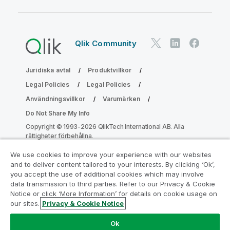
Qlik Community
Juridiska avtal
Produktvillkor
Legal Policies
Legal Policies
Användningsvillkor
Varumärken
Do Not Share My Info
Copyright © 1993-2026 QlikTech International AB. Alla
rättigheter förbehållna.
We use cookies to improve your experience with our websites
and to deliver content tailored to your interests. By clicking ‘Ok’,
Gå med i programmet Analytics
you accept the use of additional cookies which may involve
data transmission to third parties. Refer to our Privacy & Cookie
Modernization
Notice or click ‘More Information’ for details on cookie usage on
our sites.
Privacy & Cookie Notice
Modernisera utan att kompromissa med dina värdefulla
QlikView-appar med programmet för
Ok