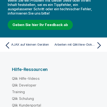
Wenn Sie ein Problem mit dieser Seite oder ihrem
o
Inhalt feststellen, sei es ein Tippfehler, ein
ausgelassener Schritt oder ein technischer Fehler,
n
informieren Sie uns bitte!
s
h
Geben Sie hier Ihr Feedback ab
i
n
w
e
AJAX auf kleinen Geräten
Arbeiten mit QlikView-Dokumenten auf einem kleinen Gerät
i
s
Hilfe-Ressourcen
Qlik Hilfe-Videos
Qlik Developer
Training
Qlik Schulung
Qlik Kundenportal