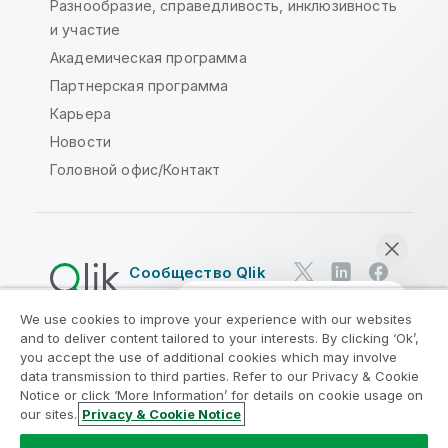
Разнообразие, справедливость, инклюзивность
и участие
Академическая программа
Партнерская программа
Карьера
Новости
Головной офис/Контакт
Сообщество Qlik
We use cookies to improve your experience with our websites
Юридические соглашения
and to deliver content tailored to your interests. By clicking ‘Ok’,
Условия использования продуктов
you accept the use of additional cookies which may involve
data transmission to third parties. Refer to our Privacy & Cookie
Legal Policies
Юридические положения
Notice or click ‘More Information’ for details on cookie usage on
Условия использования
Товарные знаки
our sites.
Privacy & Cookie Notice
Начать чат
Do Not Share My Info