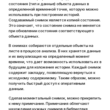
о
состояния (тип и данные) объекта данных в
д
определенной временной точке, которую можно
с
использовать при построении историй.
к
Создаваемый снимок является копией состояния.
а
Это означает, что состояние снимка не меняется
з
при обновлении состояния соответствующего
к
объекта данных.
е
В снимках собираются отдельные объекты на
листе в процессе анализа. В них хранятся данные
и их визуализация на определенный момент
времени, что дает возможность использовать их в
будущем для изложения истории. Каждый снимок
содержит
закладку
, позволяющую вернуться к
исходному содержимому. Таким образом, можно
получить быстрый доступ к оперативным
данным.
Сделав моментальный снимок, можно прикрепить
к нему примечание. Примечания облегчают
нахождение нужных снимков в библиотеке