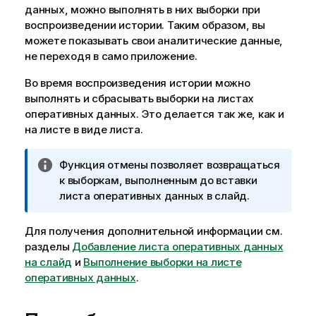
данных, можно выполнять в них выборки при
п
воспроизведении истории. Таким образом, вы
р
можете показывать свои аналитические данные,
е
не переходя в само приложение.
ж
д
Во время воспроизведения истории можно
е
выполнять и сбрасывать выборки на листах
н
оперативных данных. Это делается так же, как и
и
на листе в виде листа.
ю
П
Функция отмены позволяет возвращаться
р
к выборкам, выполненным до вставки
и
листа оперативных данных в слайд.
м
е
Для получения дополнительной информации см.
ч
разделы
Добавление листа оперативных данных
а
на слайд
и
Выполнение выборки на листе
н
оперативных данных
.
и
е