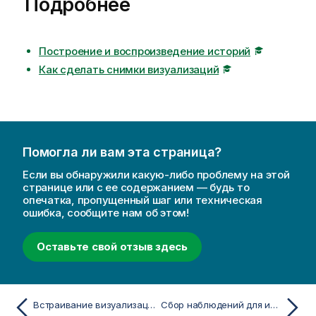
Подробнее
к
и
н
ф
Построение и воспроизведение историй
о
Как сделать снимки визуализаций
р
м
а
ц
и
Помогла ли вам эта страница?
и
Если вы обнаружили какую-либо проблему на этой
странице или с ее содержанием — будь то
опечатка, пропущенный шаг или техническая
ошибка, сообщите нам об этом!
Оставьте свой отзыв здесь
Встраивание визуализации или листа на веб-страницу
Сбор наблюдений для историй с помощью снимков