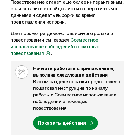
Повествование станет еще более интерактивным,
если вставить в слайды
листы
с оперативными
данными и сделать
выборки
во время
представления истории.
Для просмотра демонстрационного ролика о
повествовании см. раздел
Совместное
использование наблюдений с помощью
повествования
.
W
Начните работать с приложением,
f
выполнив следующие действия
-
В этом разделе справки представлена
n
пошаговая инструкция по началу
o
работы с
Совместное использование
t
наблюдений с помощью
e
повествования
.
Показать действия