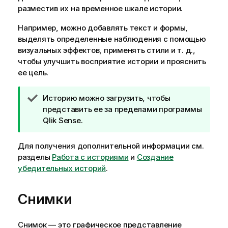
разместив их на временное шкале истории.
Например, можно добавлять текст и формы,
выделять определенные наблюдения с помощью
визуальных эффектов, применять стили и т. д.,
чтобы улучшить восприятие истории и прояснить
ее цель.
П
Историю можно загрузить, чтобы
р
представить ее за пределами программы
и
Qlik Sense
.
м
е
Для получения дополнительной информации см.
ч
разделы
Работа с историями
и
Создание
а
убедительных историй
.
н
и
Снимки
е
к
п
Снимок — это графическое представление