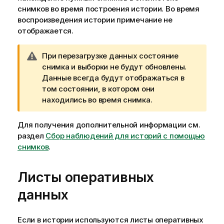
снимков во время построения истории. Во время
воспроизведения истории примечание не
отображается.
П
При перезагрузке данных состояние
р
снимка и выборки не будут обновлены.
и
Данные всегда будут отображаться в
м
том состоянии, в котором они
е
находились во время снимка.
ч
а
Для получения дополнительной информации см.
н
раздел
Сбор наблюдений для историй с помощью
и
снимков
.
е
к
Листы оперативных
п
р
данных
е
д
Если в истории используются листы оперативных
у