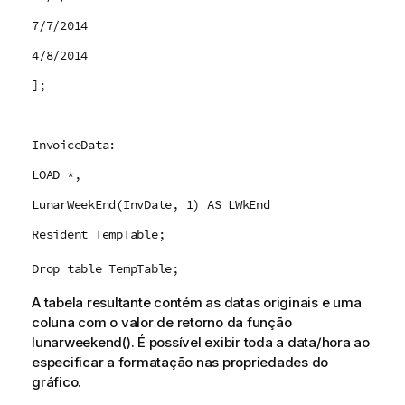
7/7/2014
4/8/2014
];
InvoiceData:
LOAD *,
LunarWeekEnd(InvDate, 1) AS LWkEnd
Resident TempTable;
Drop table TempTable;
A tabela resultante contém as datas originais e uma
coluna com o valor de retorno da função
lunarweekend()
. É possível exibir toda a data/hora ao
especificar a formatação nas propriedades do
gráfico.