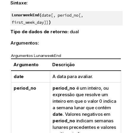
Sintaxe:
LunarweekEnd(
date[, period_no[,
)
first_week_day]]
Tipo de dados de retorno:
dual
Argumentos:
Argumentos LunarweekEnd
Argumento
Descrição
date
A data para avaliar.
period_no
period_no
é um inteiro, ou
expressão que resolve um
inteiro em que o valor 0 indica
a semana lunar que contém
date
. Valores negativos em
period_no
indicam semanas
lunares precedentes e valores