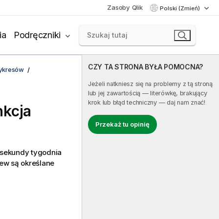
Zasoby Qlik
Polski (Zmień)
ia
Podręczniki
CZY TA STRONA BYŁA POMOCNA?
wykresów
Jeżeli natkniesz się na problemy z tą stroną
lub jej zawartością — literówkę, brakujący
krok lub błąd techniczny — daj nam znać!
nkcja
Przekaż tu opinię
isekundy tygodnia
iew
są określane