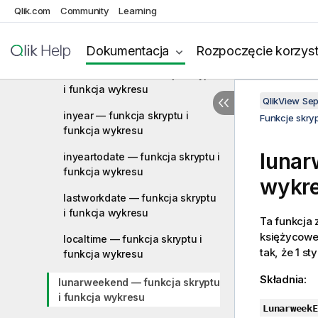
skryptu i funkcja wykresu
Qlik.com
Community
Learning
inweek — funkcja skryptu i
funkcja wykresu
Dokumentacja
Rozpoczęcie korzyst
inweektodate — funkcja skryptu
i funkcja wykresu
QlikView Se
inyear — funkcja skryptu i
Funkcje skry
funkcja wykresu
lunar
inyeartodate — funkcja skryptu i
funkcja wykresu
wykr
lastworkdate — funkcja skryptu
i funkcja wykresu
Ta funkcja 
księżycowe
localtime — funkcja skryptu i
tak, że 1 s
funkcja wykresu
Składnia:
lunarweekend — funkcja skryptu
i funkcja wykresu
LunarweekE