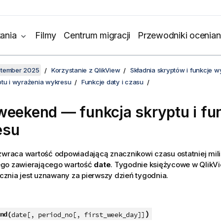
ania
Filmy
Centrum migracji
Przewodniki ocenian
ptember 2025
Korzystanie z QlikView
Składnia skryptów i funkcje 
ptu i wyrażenia wykresu
Funkcje daty i czasu
weekend — funkcja skryptu i fu
esu
zwraca wartość odpowiadającą znacznikowi czasu ostatniej mil
go zawierającego wartość
date
. Tygodnie księżycowe w
QlikV
tycznia jest uznawany za pierwszy dzień tygodnia.
)
nd(
date[, period_no[, first_week_day]]