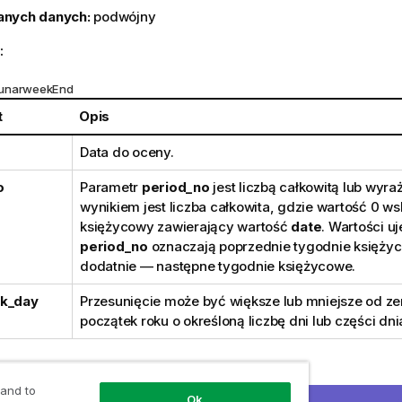
anych danych:
podwójny
:
LunarweekEnd
t
Opis
Data do oceny.
o
Parametr
period_no
jest liczbą całkowitą lub wyr
wynikiem jest liczba całkowita, gdzie wartość 0 ws
księżycowy zawierający wartość
date
. Wartości 
period_no
oznaczają poprzednie tygodnie księżyc
dodatnie — następne tygodnie księżycowe.
ek_day
Przesunięcie może być większe lub mniejsze od zer
początek roku o określoną liczbę dni lub części dni
 wyniki:
 and to
Ok