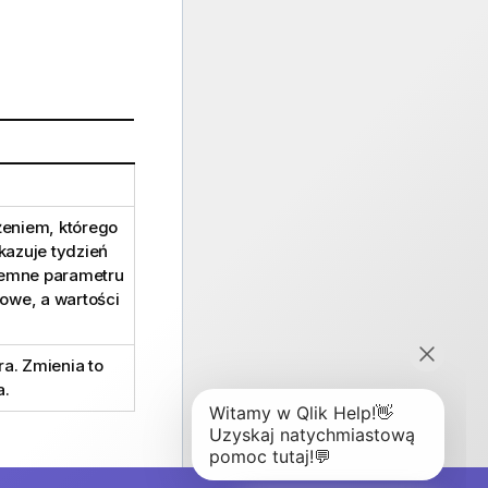
ażeniem, którego
kazuje tydzień
ujemne parametru
owe, a wartości
a. Zmienia to
a.