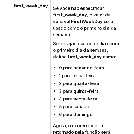
first_week_day
Se você não especificar
first_week_day
, o valor da
variável
FirstWeekDay
será
usado como o primeiro dia da
semana.
Se desejar usar outro dia como
o primeiro dia da semana,
defina
first_week_day
como:
0 para segunda-feira
1 para terça-feira
2 para quarta-feira
3 para quinta-feira
4 para sexta-feira
5 para sábado
6 para domingo
Agora, o número inteiro
retornado pela função será