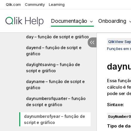
Qlik.com
Community
Learning
age – função de script e gráfico
converttolocaltime – função de
Documentação
Onboarding
script e gráfico
day – função de script e gráfico
QlikView Se
dayend – função de script e
Funções em s
gráfico
daynu
daylightsaving – função de
script e gráfico
Essa função
dayname – função de script e
cálculo é f
gráfico
pode ser d
daynumberofquarter – função
Sintaxe:
de script e gráfico
daynumberofyear – função de
DayNumberO
script e gráfico
Tipo de da