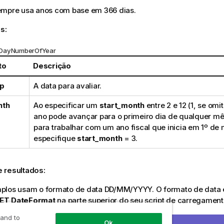
empre usa anos com base em 366 dias.
s:
 DayNumberOfYear
to
Descrição
p
A data para avaliar.
nth
Ao especificar um
start_month
entre 2 e 12 (1, se omit
ano pode avançar para o primeiro dia de qualquer mê
para trabalhar com um ano fiscal que inicia em 1º de
especifique
start_month
= 3.
 resultados:
plos usam o formato de data DD/MM/YYYY. O formato de data é
ET DateFormat
na parte superior do seu script de carregamento
os para atender às suas necessidades.
 and to
Ok