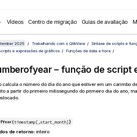
Vídeos
Centro de migração
Guias de avaliação
M
ptember 2025
Trabalhando com o QlikView
Sintaxe de scripts e fun
cripts e expressões de gráficos
Funções de data e hora
mberofyear – função de script e
 calcula o número do dia do ano que estiver em um carimbo de
eito a partir do primeiro milissegundo do primeiro dia do ano, m
eslocado.
)
fYear(
timestamp[,start_month]
dos de retorno:
inteiro