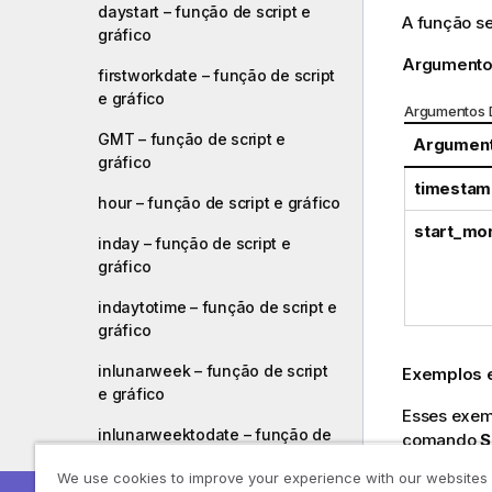
daystart – função de script e
A função s
gráfico
Argumento
firstworkdate – função de script
e gráfico
Argumentos
GMT – função de script e
Argumen
gráfico
timestam
hour – função de script e gráfico
start_mo
inday – função de script e
gráfico
indaytotime – função de script e
gráfico
inlunarweek – função de script
Exemplos e
e gráfico
Esses exem
inlunarweektodate – função de
comando
S
script e gráfico
nos exempl
We use cookies to improve your experience with our websites