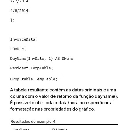
7/7/2014
4/8/2014
];
InvoiceData:
LOAD *,
DayName(InvDate, 1) AS DName
Resident TempTable;
Drop table TempTable;
A tabela resultante contém as datas originais e uma
coluna com o valor de retorno da função
dayname()
.
É possível exibir toda a data/hora ao especificar a
formatação nas propriedades do gráfico.
Resultados do exemplo 4