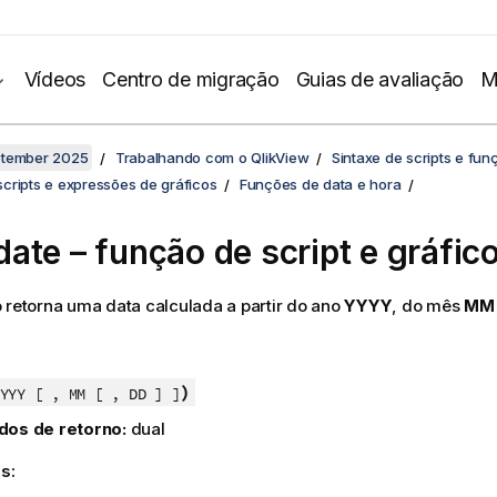
Vídeos
Centro de migração
Guias de avaliação
M
ptember 2025
Trabalhando com o QlikView
Sintaxe de scripts e fun
cripts e expressões de gráficos
Funções de data e hora
ate – função de script e gráfic
 retorna uma data calculada a partir do ano
YYYY
, do mês
MM
)
YYY [ , MM [ , DD ] ]
dos de retorno:
dual
s: