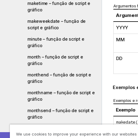
maketime – função de script e
Argumentos
gráfico
Argumen
makeweekdate – função de
YYYY
script e gráfico
minute – função de script e
MM
gráfico
month – função de script e
DD
gráfico
monthend – função de script e
gráfico
Exemplos e
monthname – função de script e
gráfico
Exemplos e r
Exemplo
monthsend – função de script e
gráfico
makedate(
monthsname – função de script
makedate(
We use cookies to improve your experience with our websites
e gráfico