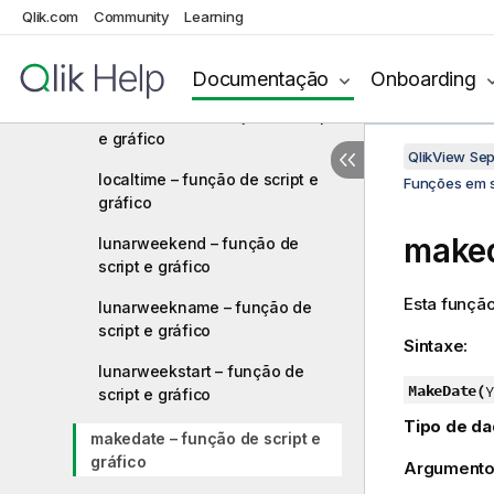
gráfico
Qlik.com
Community
Learning
inyeartodate – função de script
e gráfico
Documentação
Onboarding
lastworkdate – função de script
e gráfico
QlikView Se
localtime – função de script e
Funções em s
gráfico
maked
lunarweekend – função de
script e gráfico
Esta função
lunarweekname – função de
script e gráfico
Sintaxe:
lunarweekstart – função de
MakeDate(
Y
script e gráfico
Tipo de da
makedate – função de script e
gráfico
Argumento