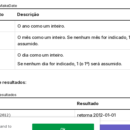
 MakeDate
to
Descrição
O ano como um inteiro.
O mês como um inteiro. Se nenhum mês for indicado, 1 
assumido.
O dia como um inteiro.
Se nenhum dia for indicado, 1 (o 1º) será assumido.
 resultados:
esultados
Resultado
2012)
retorna
2012-01-01
12)
retorna
0012-01-01
 and to
Ok